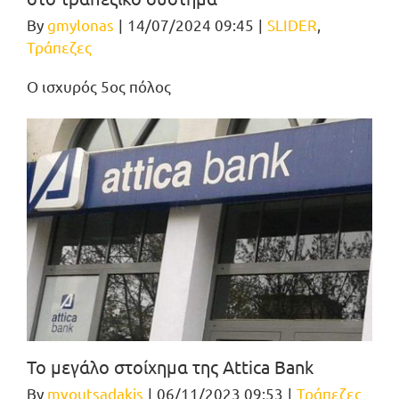
By
gmylonas
|
14/07/2024 09:45
|
SLIDER
,
Τράπεζες
Ο ισχυρός 5ος πόλος
Το μεγάλο στοίχημα της Attica Bank
By
mvoutsadakis
|
06/11/2023 09:53
|
Τράπεζες