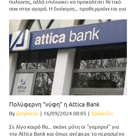
πυλώνας, αλλά επιδιώκει να προκαλέσει θετικό
σοκ στην αγορά. Η διοίκηση... προθερμαίνεται για
Πολύφερνη “νύφη” η Attica Bank
By
gmylonas
|
16/09/2024 08:05
|
Τράπεζες
Σε λίγο καιρό θα... σκάνε μύτη οι "γαμπροί" για
την Attica Bank και όπως ανέφερε το περασμένο