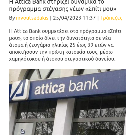
Η Attica Bank στηρίζει δυναμικά το
πρόγραμμα στέγασης νέων «Σπίτι μου»
By
mvoutsadakis
|
25/04/2023 11:37
|
Τράπεζες
H Attica Bank συμμετέχει στο πρόγραμμα «Σπίτι
μου», το οποίο δίνει την δυνατότητα σε νέα
άτομα ή ζευγάρια ηλικίας 25 έως 39 ετών να
αποκτήσουν την πρώτη κατοικία τους, μέσω
χαμηλότοκου ή άτοκου στεγαστικού δανείου.