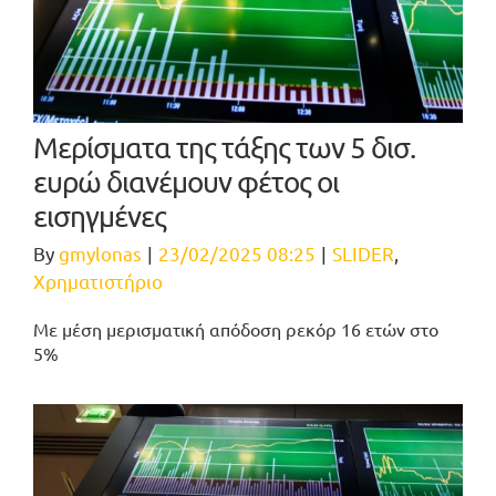
Μερίσματα της τάξης των 5 δισ.
ευρώ διανέμουν φέτος οι
εισηγμένες
By
gmylonas
|
23/02/2025 08:25
|
SLIDER
,
Χρηματιστήριο
Mε μέση μερισματική απόδοση ρεκόρ 16 ετών στο
5%