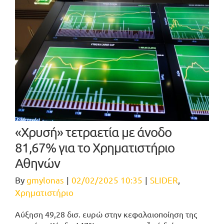
«Χρυσή» τετραετία με άνοδο
81,67% για το Χρηματιστήριο
Αθηνών
By
gmylonas
|
02/02/2025 10:35
|
SLIDER
,
Χρηματιστήριο
Αύξηση 49,28 δισ. ευρώ στην κεφαλαιοποίηση της