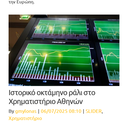
την Ευρώπη.
Ιστορικό οκτάμηνο ράλι στο
Χρηματιστήριο Αθηνών
By
gmylonas
|
06/07/2025 08:10
|
SLIDER
,
Χρηματιστήριο