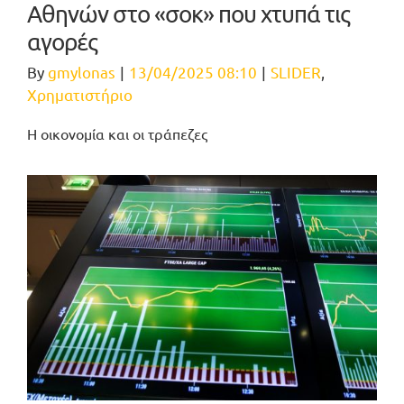
Αθηνών στο «σοκ» που χτυπά τις
αγορές
By
gmylonas
|
13/04/2025 08:10
|
SLIDER
,
Χρηματιστήριο
Η οικονομία και οι τράπεζες