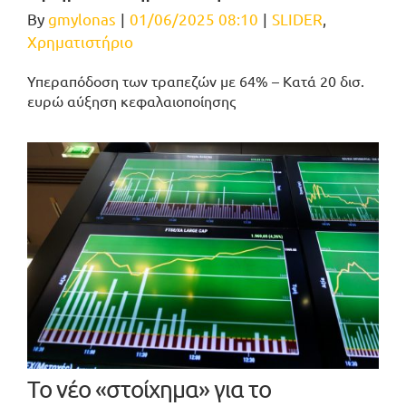
By
gmylonas
|
01/06/2025 08:10
|
SLIDER
,
Χρηματιστήριο
Υπεραπόδοση των τραπεζών με 64% – Κατά 20 δισ.
ευρώ αύξηση κεφαλαιοποίησης
Το νέο «στοίχημα» για το