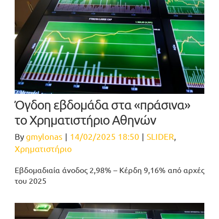
Όγδοη εβδομάδα στα «πράσινα»
το Χρηματιστήριο Αθηνών
By
gmylonas
|
14/02/2025 18:50
|
SLIDER
,
Χρηματιστήριο
Εβδομαδιαία άνοδος 2,98% – Κέρδη 9,16% από αρχές
του 2025