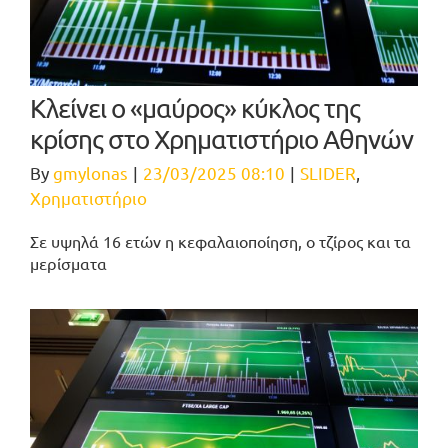
Κλείνει ο «μαύρος» κύκλος της
κρίσης στο Χρηματιστήριο Αθηνών
By
gmylonas
|
23/03/2025 08:10
|
SLIDER
,
Χρηματιστήριο
Σε υψηλά 16 ετών η κεφαλαιοποίηση, ο τζίρος και τα
μερίσματα