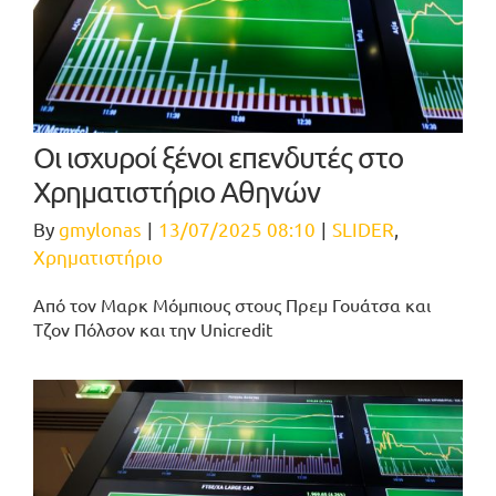
Οι ισχυροί ξένοι επενδυτές στο
Χρηματιστήριο Αθηνών
By
gmylonas
|
13/07/2025 08:10
|
SLIDER
,
Χρηματιστήριο
Από τον Μαρκ Μόμπιους στους Πρεμ Γουάτσα και
Τζον Πόλσον και την Unicredit