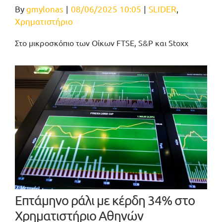
By
gmylonas
|
08/06/2025 10:05
|
SLIDER
,
Χρηματιστήριο
Στο μικροσκόπιο των Οίκων FTSE, S&P και Stoxx
Επτάμηνο ράλι με κέρδη 34% στο
Χρηματιστήριο Αθηνών