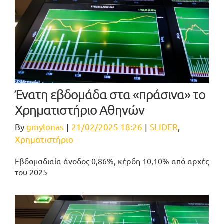
Ένατη εβδομάδα στα «πράσινα» το
Χρηματιστήριο Αθηνών
By
gmylonas
|
21/02/2025 18:26
|
SLIDER
,
Χρηματιστήριο
Εβδομαδιαία άνοδος 0,86%, κέρδη 10,10% από αρχές
του 2025