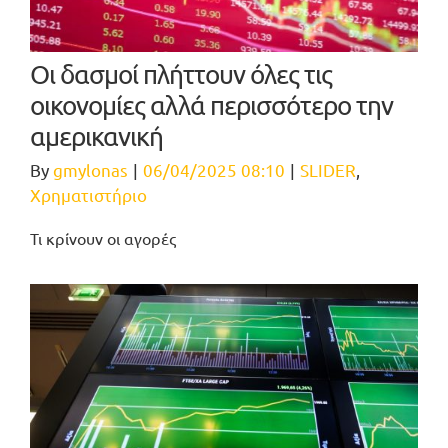
Οι δασμοί πλήττουν όλες τις
οικονομίες αλλά περισσότερο την
αμερικανική
By
gmylonas
|
06/04/2025 08:10
|
SLIDER
,
Χρηματιστήριο
Τι κρίνουν οι αγορές