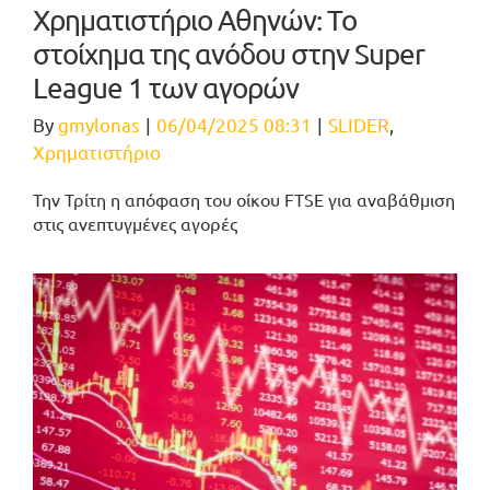
Χρηματιστήριο Αθηνών: Το
στοίχημα της ανόδου στην Super
League 1 των αγορών
By
gmylonas
|
06/04/2025 08:31
|
SLIDER
,
Χρηματιστήριο
Την Τρίτη η απόφαση του οίκου FTSE για αναβάθμιση
στις ανεπτυγμένες αγορές