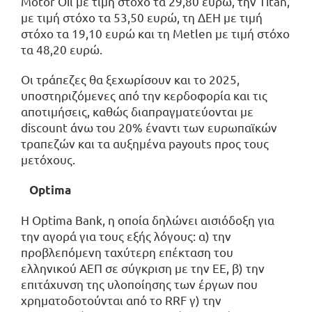
Motor Oil με τιμή στόχο τα 29,80 ευρώ, την Titan,
με τιμή στόχο τα 53,50 ευρώ, τη ΔΕΗ με τιμή
στόχο τα 19,10 ευρώ και τη Metlen με τιμή στόχο
τα 48,20 ευρώ.
Οι τράπεζες θα ξεχωρίσουν και το 2025,
υποστηριζόμενες από την κερδοφορία και τις
αποτιμήσεις, καθώς διαπραγματεύονται με
discount άνω του 20% έναντι των ευρωπαϊκών
τραπεζών και τα αυξημένα payouts προς τους
μετόχους.
Optima
H Optima Bank, η οποία δηλώνει αισιόδοξη για
την αγορά για τους εξής λόγους: α) την
προβλεπόμενη ταχύτερη επέκταση του
ελληνικού ΑΕΠ σε σύγκριση με την ΕΕ, β) την
επιτάχυνση της υλοποίησης των έργων που
χρηματοδοτούνται από το RRF γ) την