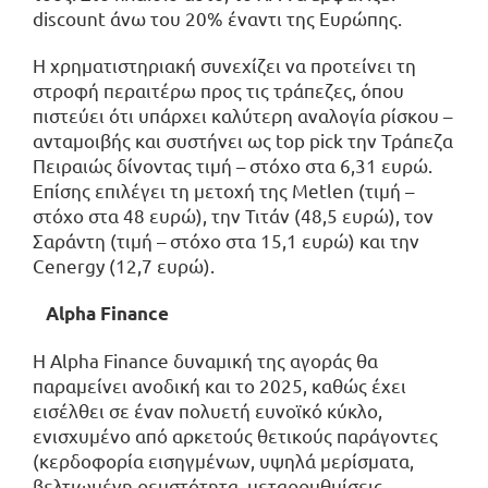
discount άνω του 20% έναντι της Ευρώπης.
Η χρηματιστηριακή συνεχίζει να προτείνει τη
στροφή περαιτέρω προς τις τράπεζες, όπου
πιστεύει ότι υπάρχει καλύτερη αναλογία ρίσκου –
ανταμοιβής και συστήνει ως top pick την Τράπεζα
Πειραιώς δίνοντας τιμή – στόχο στα 6,31 ευρώ.
Επίσης επιλέγει τη μετοχή της Metlen (τιμή –
στόχο στα 48 ευρώ), την Τιτάν (48,5 ευρώ), τον
Σαράντη (τιμή – στόχο στα 15,1 ευρώ) και την
Cenergy (12,7 ευρώ).
Alpha Finance
Η Alpha Finance δυναμική της αγοράς θα
παραμείνει ανοδική και το 2025, καθώς έχει
εισέλθει σε έναν πολυετή ευνοϊκό κύκλο,
ενισχυμένο από αρκετούς θετικούς παράγοντες
(κερδοφορία εισηγμένων, υψηλά μερίσματα,
βελτιωμένη ρευστότητα, μεταρρυθμίσεις,