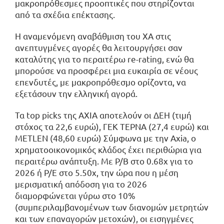
μακροπρόθεσμες προοπτικές που στηρίζονται
από τα σχέδια επέκτασης.
Η αναμενόμενη αναβάθμιση του ΧΑ στις
ανεπτυγμένες αγορές θα λειτουργήσει σαν
καταλύτης για το περαιτέρω re-rating, ενώ θα
μπορούσε να προσφέρει μια ευκαιρία σε νέους
επενδυτές, με μακροπρόθεσμο ορίζοντα, να
εξετάσουν την ελληνική αγορά.
Τα top picks της ΑΧΙΑ αποτελούν οι ΔΕΗ (τιμή
στόχος τα 22,6 ευρώ), ΓΕΚ ΤΕΡΝΑ (27,4 ευρώ) και
METLEN (48,60 ευρώ) Σύμφωνα με την Axia, ο
χρηματοοικονομικός κλάδος έχει περιθώρια για
περαιτέρω ανάπτυξη. Με P/B στο 0.68x για το
2026 ή P/E στο 5.50x, την ώρα που η μέση
μερισματική απόδοση για το 2026
διαμορφώνεται γύρω στο 10%
(συμπεριλαμβανομένων των διανομών μετρητών
και των επαναγορών μετοχών), οι εισηγμένες