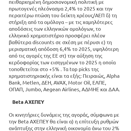
πειθαρχημένη δημοσιονομική πολιτική με
πρωτογενές πλεόνασμα 2,4% το 2025 και την
περαιτέρω πτώση του δείκτη χρέους/ΑΕΠ δ) τη
στήριξη από τα ομόλογα – με τις χαμηλότερες
αποδόσεις των ελληνικών ομολόγων, το
ελληνικό χρηματιστήριο προσφέρει πλέον
βαθύτερα discounts σε σχέση με πέρυσι ε) τη
μερισματική απόδοση 6,4% το 2025, υψηλότερη
από τις αγορές της ΕΕ στ) την αύξηση της
κερδοφορίας των εισηγμένων το 2025 η οποία
τοποθετείται στο +5% . Τα top picks της
χρηματιστηριακής είναι τα εξής: Πειραιώς, Alpha
Bank, Metlen, ΔΕΗ, AVAX, Motor Oil, ΕΛΠΕ,
ΟΠΑΠ, Jumbo, Aegean Airlines, ΑΔΜΗΕ και ΔΑΑ.
Beta ΑΧΕΠΕΥ
Οι κινητήριες δυνάμεις της αγοράς, σύμφωνα με
την Beta ΑΧΕΠΕΥ θα είναι α) η επίτευξη ρυθμών
ανάπτυξης στην ελληνική οικονομία άνω του 2%