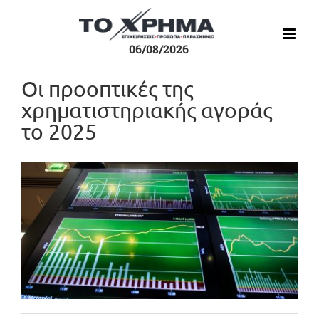
Μετάβαση
στο
περιεχόμενο
06/08/2026
Οι προοπτικές της
χρηματιστηριακής αγοράς
το 2025
Προβολή
μεγαλύτερης
εικόνας