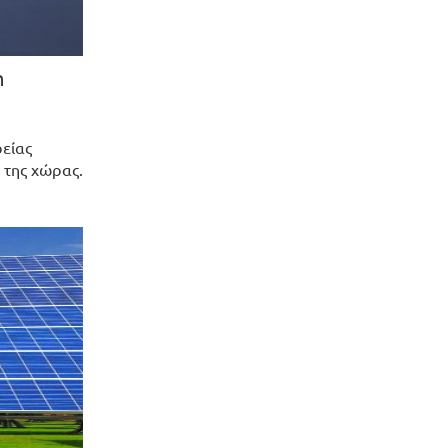
n
ρείας
 της χώρας.