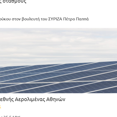
ύς σταθμούς
ούκου στον βουλευτή του ΣΥΡΙΖΑ Πέτρο Παππά
ιεθνής Αερολιμένας Αθηνών
ς