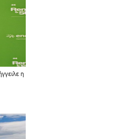
γγειλε η