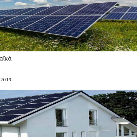
αϊκά
 2019