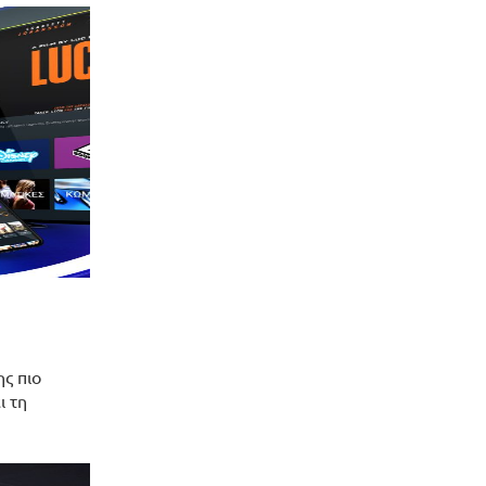
ς πιο
ι τη