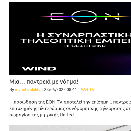
Μια… παντρειά με νόημα!
By
mvoutsadakis
|
23/05/2022 08:41
|
WebTV
H προώθηση της EON TV αποτελεί την επίσημη... παντρε
επιτυχημένης πλατφόρμας συνδρομητικής τηλεόρασης στη
σφραγίδα της μητρικής United