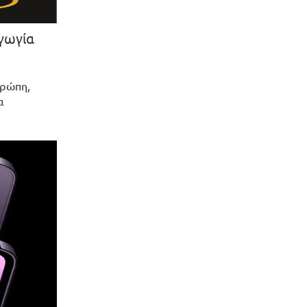
αγωγία
υρώπη,
α