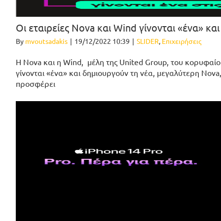
Οι εταιρείες Nova και Wind γίνονται «ένα» 
By
mvoutsadakis
|
19/12/2022 10:39
|
SLIDER
,
Επιχειρήσεις
Η Nova και η Wind, μέλη της United Group, του κορυφαί
γίνονται «ένα» και δημιουργούν τη νέα, μεγαλύτερη Nova
προσφέρει