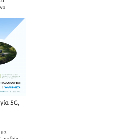
τα
 να
γία 5G,
μμα
G, καθώς