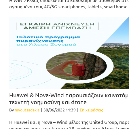
H WIND Ελλάς υποδέχεται το καλοκαίρι με ασυναγώνιστες
αγαπημένα τους 4G/5G smartphones, tablets, smarthome
Huawei & Nova-Wind παρουσιάζουν καινοτόμο
τεχνητή νοημοσύνη και drone
By
mvoutsadakis
|
30/06/2022 11:39
|
Επιχειρήσεις
Η Huawei και η Nova – Wind μέλος της United Group, πα
πυρανίχνευσης, την Τετάρτη 29 Ιουνίου, στο Άλσος Συγγ