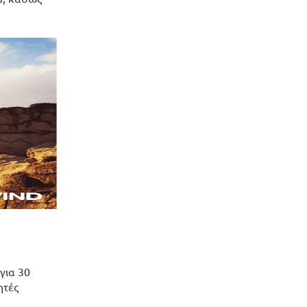
για 30
ητές