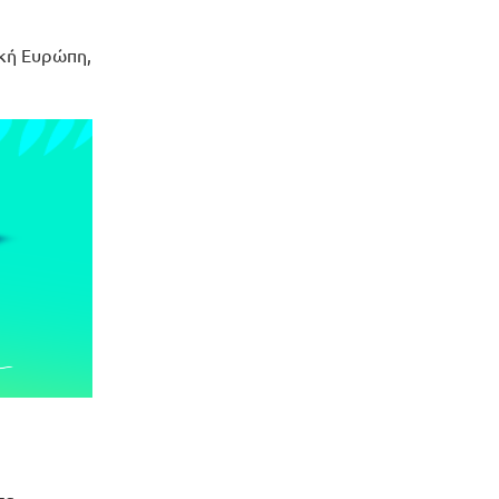
ική Ευρώπη,