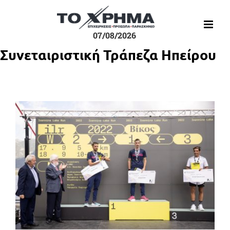
Μετάβαση
στο
περιεχόμενο
07/08/2026
Συνεταιριστική Τράπεζα Ηπείρου