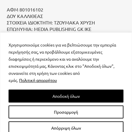
ΑΦΜ 801016102
ΔΟΥ ΚΑΛΛΙΘΕΑΣ
ΣΤΟΙΧΕΙΑ ΙΔΙΟΚΤΗΤΗ: ΤΖΟΥΜΑΚΑ ΧΡΥΣΗ
ΕΠΩΝΥΜΙΑ: MEDIA PUBLISHING GK IKE
Χρησιμοποιούμε cookies για να βελτιώσουμε την εμπειρία
περιήγησής σας, να προβάλλουμε εξατομικευμένες
διαφημίσεις ή περιεχόμενο και να αναλύουμε την
επισκεψιμότητά μας. Κάνοντας κλικ στο "Αποδοχή όλων",
συναινείτε στη χρήση των cookies από
μοναδικός αριθμός Μ.Η.Τ. 232223
εμάς.
Πολιτική απορρήτου
Αποδοχή όλων
Προσαρμογή
All rights reserved – Powered by
FOCUS ON GROUP
Απόρριψη όλων