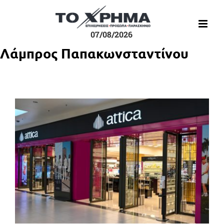
Μετάβαση
στο
περιεχόμενο
07/08/2026
Λάμπρος Παπακωνσταντίνου