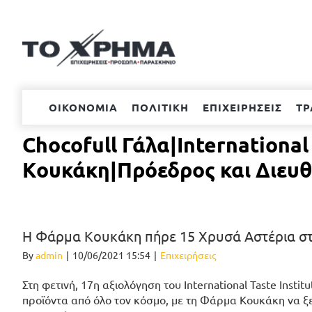
Μετάβαση
στο
περιεχόμενο
ΟΙΚΟΝΟΜΙΑ
ΠΟΛΙΤΙΚΗ
ΕΠΙΧΕΙΡΗΣΕΙΣ
ΤΡ
Chocofull Γάλα|Internationa
Κουκάκη|Πρόεδρος και Διε
Η Φάρμα Κουκάκη πήρε 15 Χρυσά Αστέρια στα
By
admin
|
10/06/2021 15:54
|
Επιχειρήσεις
Στη φετινή, 17η αξιολόγηση του International Taste Inst
προϊόντα από όλο τον κόσμο, με τη Φάρμα Κουκάκη να 