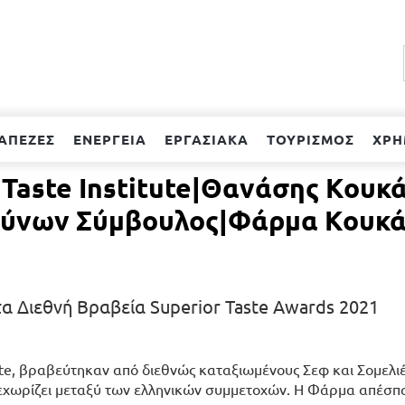
ΑΠΕΖΕΣ
ΕΝΕΡΓΕΙΑ
ΕΡΓΑΣΙΑΚΑ
ΤΟΥΡΙΣΜΟΣ
ΧΡΗ
l Taste Institute|Θανάσης Κου
υθύνων Σύμβουλος|Φάρμα Κουκ
 Διεθνή Βραβεία Superior Taste Awards 2021
itute, βραβεύτηκαν από διεθνώς καταξιωμένους Σεφ και Σομελι
ξεχωρίζει μεταξύ των ελληνικών συμμετοχών. Η Φάρμα απέσπ