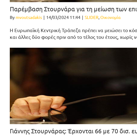
Παρέμβαση Στουρνάρα για τη μείωση των επ
By
mvoutsadakis
|
14/03/2024 11:44
|
SLIDER
,
Οικονομία
Η Ευρωπαϊκή Κεντρική Τράπεζα πρέπει να μειώσει το κόσ
και άλλες δύο φορές πριν από το τέλος του έτους, χωρίς
Γιάννης Στουρνάρας: Έρχονται 66 με 70 δισ. 