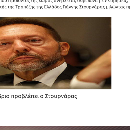
ιου Προϊόντος της χώρας ανέρχεται, σύμφωνα με εκτιμήσεις, 
τής της Τραπέζης της Ελλάδος Γιάννης Στουρνάρας μιλώντας π
βριο προβλέπει ο Στουρνάρας