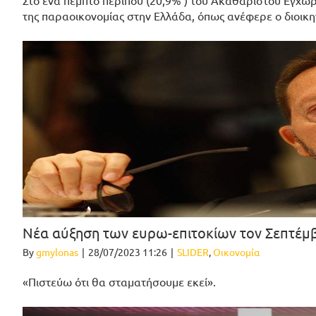
Στο ένα πέμπτο περίπου (20,9% ) του Ακαθάριστου Εγχώρ
της παραοικονομίας στην Ελλάδα, όπως ανέφερε ο διοικη
Νέα αύξηση των ευρω-επιτοκίων τον Σεπτέμ
By
gmylonas
|
28/07/2023 11:26
|
SLIDER
,
Οικονομία
«Πιστεύω ότι θα σταματήσουμε εκεί».