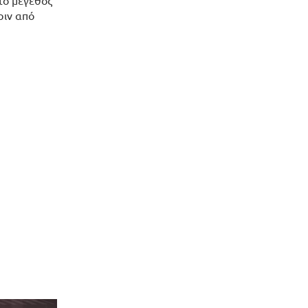
το μέγεθος
ριν από