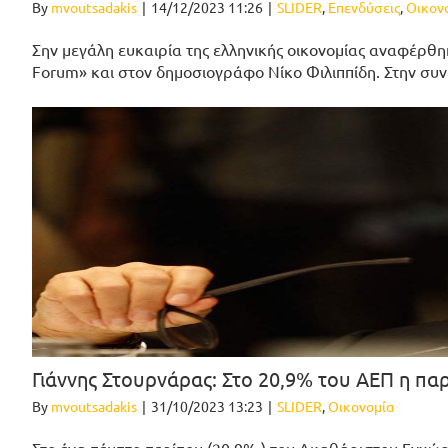
By
mvoutsadakis
|
14/12/2023 11:26
|
SLIDER
,
Επενδύσεις
,
Οικον
Σην μεγάλη ευκαιρία της ελληνικής οικονομίας αναφέρθη
Forum» και στον δημοσιογράφο Νίκο Φιλιππίδη. Στην συν
Γιάννης Στουρνάρας: Στο 20,9% του ΑΕΠ η πα
By
mvoutsadakis
|
31/10/2023 13:23
|
SLIDER
,
Οικονομία