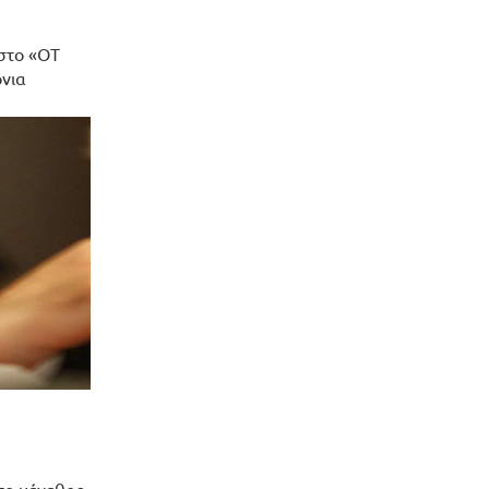
 στο «OT
όνια