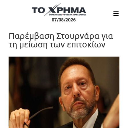
Μετάβαση
στο
περιεχόμενο
07/08/2026
Παρέμβαση Στουρνάρα για
τη μείωση των επιτοκίων
Προβολή
μεγαλύτερης
εικόνας