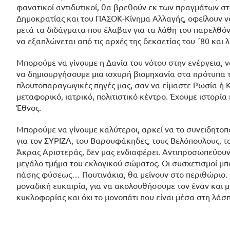
φανατικοί αντιδυτικοί, θα βρεθούν εκ των πραγμάτων στ
Δημοκρατίας και του ΠΑΣΟΚ-Κίνημα Αλλαγής, οφείλουν να
μετά τα διδάγματα που έλαβαν για τα λάθη του παρελθό
να εξαπλώνεται από τις αρχές της δεκαετίας του ΄80 και λ
Μπορούμε να γίνουμε η Δανία του νότου στην ενέργεια, 
να δημιουργήσουμε μια ισχυρή βιομηχανία στα πρότυπα τ
πλουτοπαραγωγικές πηγές μας, σαν να είμαστε Ρωσία ή Κί
μεταφορικό, ιατρικό, πολιτιστικό κέντρο. Έχουμε ιστορία
Έθνος.
Μπορούμε να γίνουμε καλύτεροι, αρκεί να το συνειδητο
για τον ΣΥΡΙΖΑ, του Βαρουφάκηδες, τους Βελόπουλους, το
Άκρας Αριστεράς, δεν μας ενδιαφέρει. Αντιπροσωπεύουν 
μεγάλο τμήμα του εκλογικού σώματος. Οι συσχετισμοί μπορ
πάσης φύσεως… Πουτινάκια, θα μείνουν στο περιθώριο. Γι
μοναδική ευκαιρία, για να ακολουθήσουμε τον έναν και 
κυκλοφορίας και όχι το μονοπάτι που είναι μέσα στη λά