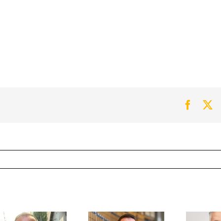
Faceb
Tw