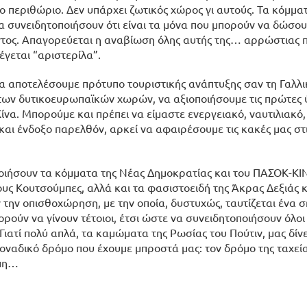
ο περιθώριο. Δεν υπάρχει ζωτικός χώρος γι αυτούς. Τα κόμμα
 συνειδητοποιήσουν ότι είναι τα μόνα που μπορούν να δώσουν
ντος. Απαγορεύεται η αναβίωση όλης αυτής της… αρρώστιας 
έγεται “αριστερίλα”.
να αποτελέσουμε πρότυπο τουριστικής ανάπτυξης σαν τη Γαλλι
ων δυτικοευρωπαϊκών χωρών, να αξιοποιήσουμε τις πρώτες ύλ
να. Μπορούμε και πρέπει να είμαστε ενεργειακό, ναυτιλιακό,
 και ένδοξο παρελθόν, αρκεί να αφαιρέσουμε τις κακές μας στ
ποιήσουν τα κόμματα της Νέας Δημοκρατίας και του ΠΑΣΟΚ-Κ
υς Κουτσούμπες, αλλά και τα φασιστοειδή της Άκρας Δεξιάς κ
την οπισθοχώρηση, με την οποία, δυστυχώς, ταυτίζεται ένα 
ούν να γίνουν τέτοιοι, έτσι ώστε να συνειδητοποιήσουν όλοι 
ατί πολύ απλά, τα καμώματα της Ρωσίας του Πούτιν, μας δίνε
μοναδικό δρόμο που έχουμε μπροστά μας: τον δρόμο της ταχεί
σπη…