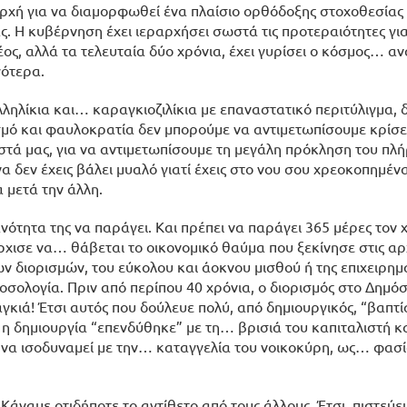
ρχή για να διαμορφωθεί ένα πλαίσιο ορθόδοξης στοχοθεσίας 
ς. Η κυβέρνηση έχει ιεραρχήσει σωστά τις προτεραιότητες γι
ς, αλλά τα τελευταία δύο χρόνια, έχει γυρίσει ο κόσμος… αν
γότερα.
ληλίκια και… καραγκιοζιλίκια με επαναστατικό περιτύλιγμα, δ
μό και φαυλοκρατία δεν μπορούμε να αντιμετωπίσουμε κρίσει
τά μας, για να αντιμετωπίσουμε τη μεγάλη πρόκληση του πλ
 δεν έχεις βάλει μυαλό γιατί έχεις στο νου σου χρεοκοπημέν
 μετά την άλλη.
ανότητα της να παράγει. Και πρέπει να παράγει 365 μέρες τον 
ρχισε να… θάβεται το οικονομικό θαύμα που ξεκίνησε στις αρ
ν διορισμών, του εύκολου και άοκνου μισθού ή της επιχειρημ
σολογία. Πριν από περίπου 40 χρόνια, ο διορισμός στο Δημόσ
κιά! Έτσι αυτός που δούλευε πολύ, από δημιουργικός, “βαπτί
 η δημιουργία “επενδύθηκε” με τη… βρισιά του καπιταλιστή κα
, να ισοδυναμεί με την… καταγγελία του νοικοκύρη, ως… φασ
Κάναμε οτιδήποτε το αντίθετο από τους άλλους. Έτσι, πιστεύει