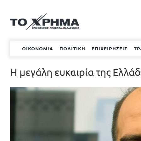
Μετάβαση
στο
περιεχόμενο
ΟΙΚΟΝΟΜΙΑ
ΠΟΛΙΤΙΚΗ
ΕΠΙΧΕΙΡΗΣΕΙΣ
ΤΡ
Η μεγάλη ευκαιρία της Ελλ
Προβολή
μεγαλύτερης
εικόνας