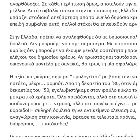
ανορθόδοξες. Σε κάθε περίπτωση όμως, αποτελούν την α
μέλλον. Αυτό επιβάλλεται και στην περίπτωση της Ελλάδα
υπάρξει σταδιακή απεξάρτηση από το υψηλό δημόσιο χρέο
επειδή συμβαίνει αυτό, πολλοί στόχοι θα επιτευχθούν αρ
Στην Ελλάδα, πρέπει να αντιληφθούμε ότι με δημοσιουπαλ
δουλειά. Δεν μπορούμε να πάμε παραπέρα. Με παρασιτισ
κυρίως δεν μπορούμε να έχουμε μεγάλη ορατότητα μπροσ
ελέγχου του δημοσίου χρέους. Αν χρωστάς και ταυτόχρονα
οικονομικά μοντέλα με δανεικά, θα τρως τη μία σφαλιάρα
Η αξία μιας χώρας σήμερα “τιμολογείται” με βάση την ικ
πατάτα, μέχρι… ρομπότ. Από τη δεκαετία του ΄80, όταν ά
δεκαετίας του ΄50, εγκλωβιστήκαμε στον φαύλο κύκλο τω
με κρατικά χρήματα. Όλα χρειάζονται, αλλά στη σωστή δο
ισοδυναμούσε με… ντροπή, αλλά στη συνέχεια έγινε… μαγ
κορόιδο! Η σκληρή δουλειά έγινε αντικείμενο χλευασμού,
αναγνώριση στην κοινωνία, έφτασε τα τελευταία χρόνια
διάφορους… τιποτάκηδες!
Γίναμε κομμουνιστές σε έναν κόσμο που άλλαζε ραγδαία. 