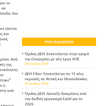
για το
α να
άποδα. Και
εν γίνεται
ς και
ήρους
ΡΟΗ ΕΙΔΗΣΕΩΝ
α
Όμιλος ΔΕΗ: Επεκτείνεται στην αγορά
της Ουγγαρίας με νέα έργα ΑΠΕ
χρόνο. Από
24 Ιουλίου 2026
χές της
ατικότητας
ΔΕΗ Fiber: Επεκτείνεται σε 15 νέες
ιο
περιοχές σε Αττική και Θεσσαλονίκη
στηκε”
23 Ιουλίου 2026
ι η
ίστα από
Όμιλος ΔΕΗ: Δεκαέξι διακρίσεις από
τον διεθνή οργανισμό Extel για το
2026
 κάποιος