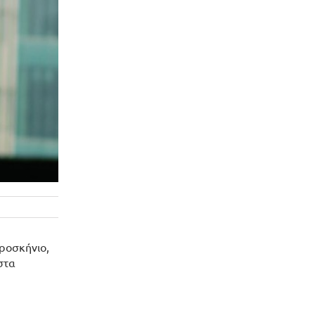
προσκήνιο,
στα