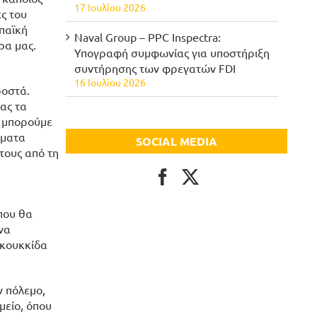
17 Ιουλίου 2026
ες του
παϊκή
Naval Group – PPC Inspectra:
ρα μας.
Υπογραφή συμφωνίας για υποστήριξη
συντήρησης των φρεγατών FDI
16 Ιουλίου 2026
ροστά.
ας τα
ά μπορούμε
ήματα
SOCIAL MEDIA
τους από τη
που θα
να
 κουκκίδα
ν πόλεμο,
μείο, όπου