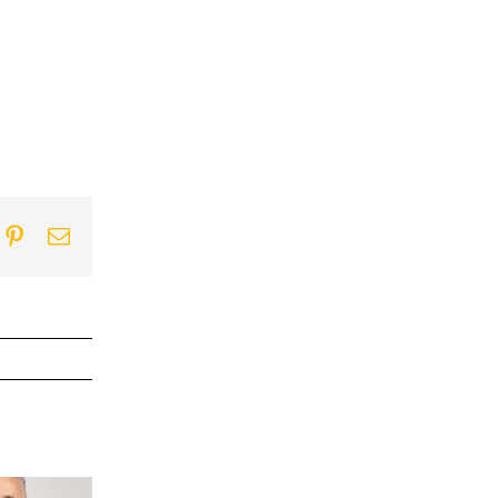
ook
itter
Pinterest
Email