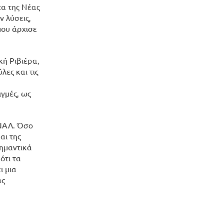
τα της Νέας
 λύσεις,
που άρχισε
κή Ριβιέρα,
ες και τις
ιγμές, ως
ΙΝΑΛ. Όσο
αι της
σημαντικά
ότι τα
ι μια
ας