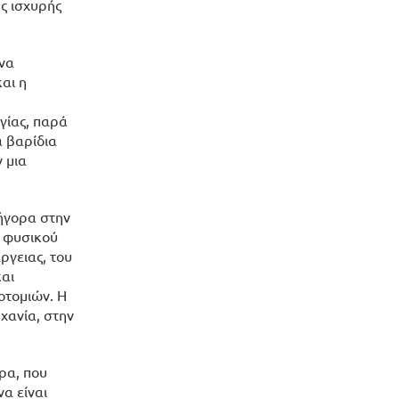
ς ισχυρής
 να
αι η
γίας, παρά
α βαρίδια
 μια
ρήγορα στην
α φυσικού
ργειας, του
και
οτομιών. Η
χανία, στην
ρα, που
α είναι