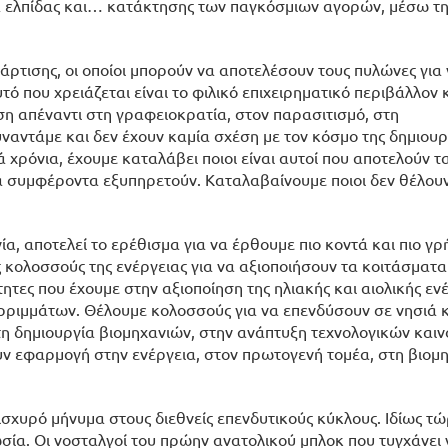
ία ελπίδας και… κατάκτησης των παγκόσμιων αγορών, μέσω τη
άρτισης, οι οποίοι μπορούν να αποτελέσουν τους πυλώνες για
 που χρειάζεται είναι το φιλικό επιχειρηματικό περιβάλλον κ
ση απέναντι στη γραφειοκρατία, στον παρασιτισμό, στη
αντάμε και δεν έχουν καμία σχέση με τον κόσμο της δημιουρ
χρόνια, έχουμε καταλάβει ποιοι είναι αυτοί που αποτελούν τ
α συμφέροντα εξυπηρετούν. Καταλαβαίνουμε ποιοι δεν θέλουν
α, αποτελεί το ερέθισμα για να έρθουμε πιο κοντά και πιο γ
 κολοσσούς της ενέργειας για να αξιοποιήσουν τα κοιτάσματ
τες που έχουμε στην αξιοποίηση της ηλιακής και αιολικής ενέ
ορριμμάτων. Θέλουμε κολοσσούς για να επενδύσουν σε νησιά 
τη δημιουργία βιομηχανιών, στην ανάπτυξη τεχνολογικών καιν
 εφαρμογή στην ενέργεια, στον πρωτογενή τομέα, στη βιομη
 ισχυρό μήνυμα στους διεθνείς επενδυτικούς κύκλους. Ιδίως τώ
σία. Οι νοσταλγοί του πρώην ανατολικού μπλοκ που τυγχάνει ν