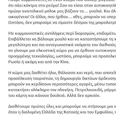
ότι πάει κόντρα στο ρεύμα! Σαν να είσαι στον αυτοκινητ
πρώην ανατολικού μπλοκ μας βάζουν τα… γυαλιά. Και όλ
οικογένεια! Οι άλλοι, που ήρθαν… χθες, μπορούν να υπε
Ωστόσο, δεν μπορούμε να είμαστε δέσμιοι της μοιρολατρί
Με κομμουνιστικές αντιλήψεις περί διορισμών, επιδομάτ
Επιβάλλεται να βάλουμε μυαλό και να καταστήσουμε τη 
μεγαλύτερα και πιο ανταγωνιστικά ονόματα του διεθνούς
να γίνουμε μια ελκυστική χώρα για να έρθουν αυτοκινη
προηγμένης τεχνολογίας, ωστόσο, μπορούμε να προσελκύ
Ρωσία ή ακόμη και από την Κίνα.
Η χώρα μας διαθέτει ήλιο, θάλασσα και νερό, που αποτε
προσέλκυση τουριστών, τη δημιουργία δικτύων άρδευσης
μπορούν να κερδίσουν περισσότερες αγορές, μέσω τυποπο
κατακτήσει ολόκληρο τον πλανήτη. Πετρελαιοειδή, μάρμ
του χάρτη και κάνουν δουλειά. Αλλά δεν αρκούν.
Διαθέτουμε πρώτες ύλες και μπορούμε να στήσουμε μια ε
όταν η διαλυμένη Ελλάδα της Κατοχής και του Εμφυλίου,