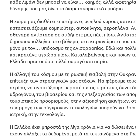
κάθε λιμάνι δεν μπορεί να είναι… καημός, αλλά αφετηρ
δύναμης που μας δίνει το διαμετακομιστικό εμπόριο.
Η χώρα μας διαθέτει επιστήμονες υψηλού κύρους και κατ
κατασκευάζουμε κομπιούτερ, αυτοκίνητα, αεροπλάνα. Αυτό
σθεναρή αντίσταση σε οτιδήποτε μας πάει πίσω. Αντίστα
δημοσιουπαλληλία, στο βόλεμα, στα καρκινώματα που συν
μόνο με τον… υπόκοσμο της ανισορροπίας. Εδώ και πολλά 
και κρατάνε τη χώρα πίσω. Καταλαβαίνουμε και ποιων τ
Ελλάδα πρωτοπόρα, αλλά ουραγό και παρία.
Η αλλαγή του κόσμου με τη ρωσική εισβολή στην Ουκρανί
επίτευξη των στρατηγικών μας στόχων. Να φέρουμε τους
αερίου, να αναπτύξουμε περαιτέρω τις τεράστιες δυνατότη
υδρογόνου, του βιοαερίου και της επεξεργασίας των απ
τουριστικούς προορισμούς, στην αξιοποίηση ακινήτων, σ
εφαρμογή των σύγχρονων τεχνολογιών μπορούν να βρουν
ιατρική, στην τεχνολογία.
Η Ελλάδα έχει μπροστά της λίγα χρόνια για να δώσει ένα
έχουν αλλάξει τα δεδομένα, μετά τα τεκταινόμενα στη Ρω