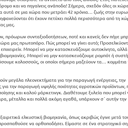
όδρομο και να πηγαίνεις ανάποδα! Σήμερα, σχεδόν όλες οι χώρ
α αυτά σε μια χώρα που μετράει 42 χρόνια… ζωής στην ευρω
ρηφανεύονται ότι έχουν πετύχει πολλά περισσότερα από τη χώ
ας μας.
ων, πρόωρων συνταξιοδοτήσεων, ποτέ και κανείς δεν πήγε μπ
χώρα μας πρωτοπόρο. Πώς μπορεί να γίνει αυτό; Προσελκύοντ
 επιχειρείν. Μπορεί να μην κατασκευάζουμε αυτοκίνητα, αλλ
τοβιομηχανίες. Μπορεί να μην κατασκευάζουμε ρομπότ ή συστ
σουμε κολοσσούς, οι οποίοι σήμερα μαζεύουν τα… κομμάτια 
λούν μεγάλα πλεονεκτήματα για την παραγωγή ενέργειας, την
 για την παραγωγή υψηλής ποιότητας αγροτικών προϊόντων, 
ίησης και καλού μάρκετινγκ. Διαθέτουμε ξυλεία που μπορεί 
αρα, μέταλλα και πολλά ακόμη αγαθά, υπάρχουν σ΄ αυτήν την
ξαιρετικά ελκυστική βιομηχανία, όπως ακριβώς έγινε μετά το
 προσπαθούσε να ορθοποδήσει. Είμαστε σε ένα στρατηγικό ση