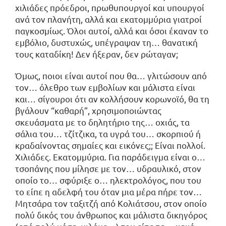
χιλιάδες πρόεδροι, πρωθυπουργοί και υπουργοί
ανά τον πλανήτη, αλλά και εκατομμύρια γιατροί
παγκοσμίως. Όλοι αυτοί, αλλά και όσοι έκαναν το
εμβόλιο, δυστυχώς, υπέγραψαν τη… θανατική
τους καταδίκη! Δεν ήξεραν, δεν ρώταγαν;
Όμως, ποιοι είναι αυτοί που θα… γλιτώσουν από
τον… όλεθρο των εμβολίων και μάλιστα είναι
και… σίγουροι ότι αν κολλήσουν κορωνοϊό, θα τη
βγάλουν “καθαρή”, χρησιμοποιώντας
σκευάσματα με το δηλητήριο της… οχιάς, τα
σάλια του… τζίτζικα, τα υγρά του… σκορπιού ή
κραδαίνοντας σημαίες και εικόνες;; Είναι πολλοί.
Χιλιάδες. Εκατομμύρια. Για παράδειγμα είναι ο…
τσοπάνης που μίλησε με τον… υδραυλικό, στον
οποίο το… σφύριξε ο… ηλεκτρολόγος, που του
το είπε η αδελφή του όταν μια μέρα πήρε τον…
Μητσάρα τον ταξιτζή από Κολιάτσου, στον οποίο
πολύ δικός του άνθρωπος και μάλιστα δικηγόρος