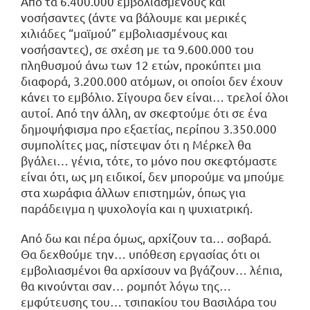
Από τα 6.400.000 εμβολιασμένους και
νοσήσαντες (άντε να βάλουμε και μερικές
χιλιάδες “μαϊμού” εμβολιασμένους και
νοσήσαντες), σε σχέση με τα 9.600.000 του
πληθυσμού άνω των 12 ετών, προκύπτει μια
διαφορά, 3.200.000 ατόμων, οι οποίοι δεν έχουν
κάνει το εμβόλιο. Σίγουρα δεν είναι… τρελοί όλοι
αυτοί. Από την άλλη, αν σκεφτούμε ότι σε ένα
δημοψήφισμα προ εξαετίας, περίπου 3.350.000
συμπολίτες μας, πίστεψαν ότι η Μέρκελ θα
βγάλει… γένια, τότε, το μόνο που σκεφτόμαστε
είναι ότι, ως μη ειδικοί, δεν μπορούμε να μπούμε
στα χωράφια άλλων επιστημών, όπως για
παράδειγμα η ψυχολογία και η ψυχιατρική.
Από δω και πέρα όμως, αρχίζουν τα… σοβαρά.
Θα δεχθούμε την… υπόθεση εργασίας ότι οι
εμβολιασμένοι θα αρχίσουν να βγάζουν… λέπια,
θα κινούνται σαν… ρομπότ λόγω της…
εμφύτευσης του… τσιπακίου του Βασιλάρα του