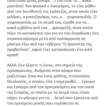
(από πολύ μέσα, μιλάμε…) του είπε τα… κακά
μαντάτα! Και φυσικά ο δικηγόρος, το είχε μάθει
από τον διευθυντή της τράπεζας, στον οποίο είχε
μιλήσει, ο μπατζανάκης του, ο… γυψοσανιδάς. Ο
γυψοσανιδάς με τη σειρά του, έμαθε για τα…
κακά εμβόλια από τον… φαναρτζή, στον οποίο
πήγε το αυτοκίνητο του για να του διορθώσει ένα
στραπατσάρισμα μετά από πρόσκρουση σε
μάντρα έξω από την ταβέρνα “Ο άρχοντας της
προβατίνας”, αφού είχε καταναλώσει ένα κιλό
κρασί!
Αλλά, δεν ξέρετε τι έγινε, στο σημείο της
πρόσκρουσης. Ανάμεσα στον κόσμο που
μαζεύτηκε ήταν και ένας ψάλτης, πτυχιούχος
Θεολογίας, ο οποίος είχε ενημερωθεί… έγκυρα
και έγκαιρα από τον αρχιμανδρίτη και τον παπά
της Ενορίας, οι οποίοι με τη σειρά τους είχαν
πάρει το μήνυμα για τα… δεινά που έρχονται από
τον ηγούμενο μονής που ευρίσκεται σε