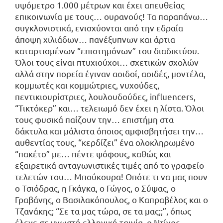
υψόμετρο 1.000 μέτρων και έχει απευθείας
επικοινωνία με τους… ουρανούς! Τα παραπάνω…
συγκλονιστικά, ενισχύονται από την εδραία
άποψη χιλιάδων… πανέξυπνων και άρτια
καταρτισμένων “επιστημόνων” του διαδικτύου.
Όλοι τους είναι πτυχιούχοι… σχετικών σχολών
αλλά στην πορεία έγιναν αοιδοί, αοιδές, μοντέλα,
κομμωτές και κομμώτριες, νυχούδες,
πεντικιουρίστριες, λουλουδούδες, influencers,
“Τικτόκερ” και… τελειωμό δεν έχει η λίστα. Όλοι
τους φυσικά παίζουν την… επιστήμη στα
δάκτυλα και μάλιστα όποιος αμφισβητήσει την…
αυθεντίας τους, “κερδίζει” ένα ολοκληρωμένο
“πακέτο” με… πέντε ψόφους, καθώς και
εξαιρετικά ανταγωνιστικές τιμές από το γραφείο
τελετών του… Μπούκουρα! Οπότε τι να μας πουν
ο Τσιόδρας, η Γκάγκα, ο Γώγος, ο Σύψας, ο
Γραβάνης, ο Βασιλακόπουλος, ο Καπραβέλος και ο
Τζανάκης; “Σε τα μας τώρα, σε τα μας;;”, όπως
έλεγε σε γνωστή ελληνική ταινία, ο Ντίνος