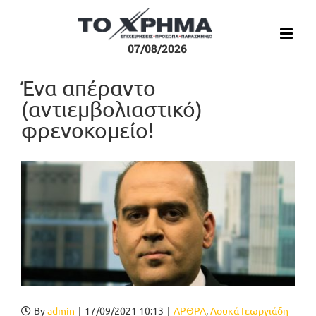
Μετάβαση
στο
περιεχόμενο
07/08/2026
Ένα απέραντο
(αντιεμβολιαστικό)
φρενοκομείο!
Προβολή
μεγαλύτερης
εικόνας
By
admin
|
17/09/2021 10:13
|
ΑΡΘΡΑ
,
Λουκά Γεωργιάδη