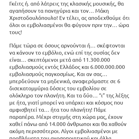
Γκέιτς ή. από λάτρεις της κλασικής μουσικής, θα
αγαπήσουν τα πανηγύρια και τον… Μάκη
Χριστοδουλόπουλο! Εν τέλει, ας αποδεχθούμε ότι
όλοι οι εμβολιασμένοι θα φύγουν πριν την… ώρα
τους!
Πάμε τώρα σε όσους αρνούνται ή… σκέφτονται
να κάνουν το εμβόλιο, ενώ επί της ουσίας δεν
είναι… σκεπτόμενοι μετά από 11.300.000
εμβολιασμούς εντός Ελλάδος και 6.000.000.000
εμβολιασμούς παγκοσμίως. Και αν σας…
μπερδεύουν τα μηδενικά, αναφερόμαστε σε 6
δισεκατομμύρια δόσεις του εμβολίου σε
ολόκληρο τον πλανήτη. Και τα δύο… “ι” της λέξης
με ήτα, γιατί μπορεί να υπάρχει και κόσμος που
αμφισβητεί τα… ήτα του πλανήτη! Πάμε
παραπέρα. Μέχρι στιγμής στη χώρα μας, έχουν
χαθεί πάνω από 14.000 άνθρωποι και θα χαθούν
ακόμη περισσότεροι. Λίγοι εμβολιασμένοι με
προβλήματα του ανοσοποιητικού και άλλα