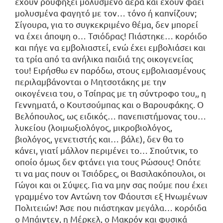
έχουν ρουφήξει μολυσμένο αέρα και έχουν φάει
μολυσμένα φαγητό με τον… τόνο ή καπνίζουν;
Σίγουρα, για το συγκεκριμένο θέμα, δεν μπορεί
να έχει άποψη ο… Τσιόδρας! Πιάστηκε… κορόιδο
και πήγε να εμβολιαστεί, ενώ έχει εμβολιάσει και
τα τρία από τα ανήλικα παιδιά της οικογενείας
του! Ειρήσθω εν παρόδω, στους εμβολιασμένους
περιλαμβάνονται ο Μητσοτάκης με την
οικογένεια του, ο Τσίπρας με τη σύντροφο του,, η
Γεννηματά, ο Κουτσούμπας και ο Βαρουφάκης. Ο
Βελόπουλος, ως ειδικός… πανεπιστήμονας του…
λυκείου (λοιμωξιολόγος, μικροβιολόγος,
βιολόγος, γενετιστής και… βάλε), δεν θα το
κάνει, γιατί μάλλον περιμένει το… Σπούτνικ, το
οποίο όμως δεν φτάνει για τους Ρώσους! Οπότε
τι να μας πουν οι Τσιόδρες, οι Βασιλακόπουλοι, οι
Γώγοι και οι Σύψες. Για να μην σας πούμε που έχει
γραμμένο τον Αντώνη τον Φάουτσι εξ Ηνωμένων
Πολιτειών! Άσε που πιάστηκαν μεγάλα… κορόιδα
ο Μπάιντεν, η Μέρκελ, ο Μακρόν και φυσικά