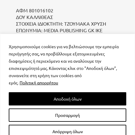
ΑΦΜ 801016102
ΔΟΥ ΚΑΛΛΙΘΕΑΣ
ΣΤΟΙΧΕΙΑ ΙΔΙΟΚΤΗΤΗ: ΤΖΟΥΜΑΚΑ ΧΡΥΣΗ
ΕΠΩΝΥΜΙΑ: MEDIA PUBLISHING GK IKE
Χρησιμοποιούμε cookies για να βελτιώσουμε την εμπειρία
περιήγησής σας, να προβάλλουμε εξατομικευμένες
διαφημίσεις ή περιεχόμενο και να αναλύουμε την
επισκεψιμότητά μας. Κάνοντας κλικ στο "Αποδοχή όλων",
συναινείτε στη χρήση των cookies από
μοναδικός αριθμός Μ.Η.Τ. 232223
εμάς.
Πολιτική απορρήτου
Αποδοχή όλων
Προσαρμογή
All rights reserved – Powered by
FOCUS ON GROUP
Απόρριψη όλων