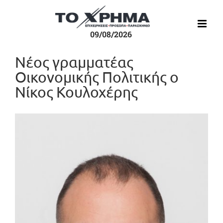
Μετάβαση
στο
περιεχόμενο
09/08/2026
Νέος γραμματέας
Οικονομικής Πολιτικής ο
Νίκος Κουλοχέρης
Προβολή
μεγαλύτερης
εικόνας