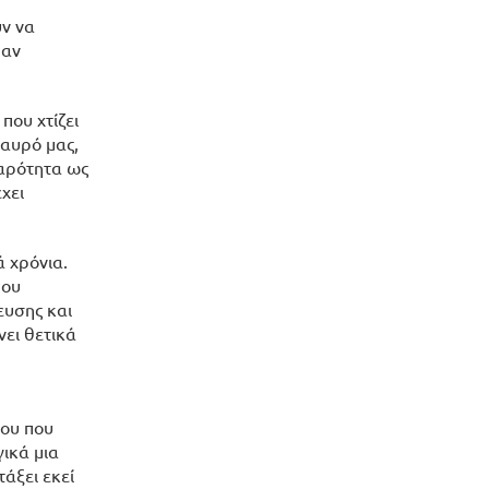
ύν να
 αν
που χτίζει
ταυρό μας,
βαρότητα ως
χει
 χρόνια.
που
ευσης και
νει θετικά
του που
γικά μια
άξει εκεί