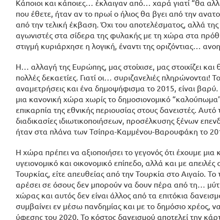
Κάποιοι και κάποιες… έκλαιγαν από… χαρά γιατί “θα αλλ
που έθετε, ήταν αν το πρωί ο ήλιος θα βγει από την ανατ
από την τελική έκβαση. Όχι του αποτελέσματος, αλλά τη
αγωνιστές στα σίδερα της φυλακής με τη χώρα στα πρόθ
στιγμή κυριάρχησε η λογική, έναντι της οριζόντιας… ανοη
Η… αλλαγή της Ευρώπης, μας στοίχισε, μας στοιχίζει και
πολλές δεκαετίες. Γιατί οι… συριζανελιές πληρώνονται! Τ
αναμετρήσεις και ένα δημοψήφισμα το 2015, είναι βαρύ.
μια κανονική χώρα χωρίς το δημοσιονομικό “καλούπωμα”
επικαρπία της εθνικής περιουσίας στους δανειστές. Αυτό 
διαδικασίες ιδιωτικοποιήσεων, προσέλκυσης ξένων επενδ
ήταν στα πλάνα των Τσίπρα-Καμμένου-Βαρουφάκη το 201
Η χώρα πρέπει να αξιοποιήσει το γεγονός ότι έχουμε μι
υγειονομικό και οικονομικό επίπεδο, αλλά και με απειλέ
Τουρκίας, είτε απευθείας από την Τουρκία στο Αιγαίο. Το 
αρέσει σε όσους δεν μπορούν να δουν πέρα από τη… μύτη
χώρας και αυτός δεν είναι άλλος από τα επιτόκια δανεισμ
συμβαίνει εν μέσω πανδημίας και με το δημόσιο χρέος, ν
ύφεσης του 2020. Το κόστος δανεισμού αποτελεί την κάρτ