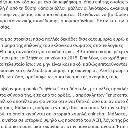
άζαμε τον κόσμο” με ένα δημοψήφισμα, όπου επί της ουσίας 
ολή ή από τη δύση! Κάποιοι άλλοι, μάλλον οι λιγότεροι, ανακο
ς επόμενης μέρας του αποτελέσματος. Ο κίνδυνος να βρεθούν
υρα κοινωνικής ισοπέδωσης, απομακρύνθηκε. Έστω και την τ
σίας.
 θα μας στοιχίσει πάρα πολλές δεκάδες δισεκατομμύρια ευρώ κ
ο τίμημα της επιλογής του εκλογικού σώματος σε 2 εκλογικές
 Θα μας συνοδεύει για τουλάχιστον… 49 χρόνια ακόμη, μέχρι 
 που μας επιβλήθηκε εκ νέου το 2015. Επιπλέον, εκχωρήθηκ
το τελευταίο ίσως να μην είναι και κακό, καθώς επιταχύνονται 
ύσεων και φιλελευθεροποίησης της οικονομίας. Δεν ξέρουμε 
5, ωστόσο, προέκυψε ως αποτέλεσμα της ανοησίας τους.
α κυβέρνηση η οποία “ψήθηκε” στα δύσκολα, με πολλές προκλήσ
ς στα σύνορα της, είτε από τις ορδές… απρόσκλητων “επισκεπ
τελικό αποτέλεσμα φαίνεται ότι είναι θετικό, όσο και αν αυτό
 τους. Μάλιστα, υπάρχει ένα μέγεθος που αποτελεί τον καθρ
ού, τα οποία κινούνται σε ιστορικά χαμηλά επίπεδα. Μάλιστα,
α κινείται σε ιστορικό υψηλό ως ποσοστό του ΑΕΠ, λόγω της β
α διαπίστευσης μιας οικονομίας στην παγκόσμια αγορά. Έτσι ι