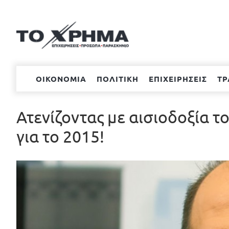
Μετάβαση
στο
περιεχόμενο
ΟΙΚΟΝΟΜΙΑ
ΠΟΛΙΤΙΚΗ
ΕΠΙΧΕΙΡΗΣΕΙΣ
ΤΡ
Ατενίζοντας με αισιοδοξία τ
για το 2015!
Προβολή
μεγαλύτερης
εικόνας