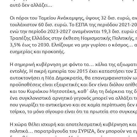
αυτό δεν αλλάζει…
Οι πόροι του Ταμείου Ανάκαμψης, ύψους 32 δισ. ευρώ, α
τουλάχιστον 60 δισ. ευρώ. Το ΕΣΠΑ της περιόδου 2021-2
ενώ την περίοδο 2023-2027 αναμένονται 19,3 δισ. ευρώ
Τραπέζης Ελλάδος στην έκθεση Νομισματικής Πολιτικής, η
3,5% έως το 2030. Ελπίζουμε να μην γυρίσει ο κόσμος… 
ευημερίας και προκοπής.
Η σημερινή κυβέρνηση με φόντο τα… χάλια της αξιωματική
εντολής. Η πικρή εμπειρία του 2015 έχει καταστήσει το
αυτοκτονήσει η Νέα Δημοκρατία, θα επανεμφανιστούν ως…
προϋποθέσεις είναι εξαιρετικές και δεν είναι διόλου απί
και του Κυριάκου Μητσοτάκη, καθ΄ όλη τη διάρκεια της δ
ένα συγκλονιστικά αρνητικό γεγονός μπορεί να αλλάξει τ
που γνωρίζει το αντικείμενο και σε καμία περίπτωση δεν 
τσίρκο, το μόνο σίγουρο είναι ότι τα πρωτεία στο συγκεκ
Η χώρα θέλει ισχυρή και αποτελεσματική κυβέρνηση και 
πολιτικά… παρατράγουδα του ΣΥΡΙΖΑ, δεν μπορούν να ε