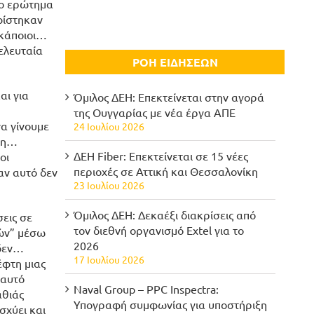
το ερώτημα
υφίστηκαν
 κάποιοι…
ελευταία
ΡΟΗ ΕΙΔΗΣΕΩΝ
αι για
Όμιλος ΔΕΗ: Επεκτείνεται στην αγορά
της Ουγγαρίας με νέα έργα ΑΠΕ
να γίνουμε
24 Ιουλίου 2026
ε η…
ΔΕΗ Fiber: Επεκτείνεται σε 15 νέες
οι
περιοχές σε Αττική και Θεσσαλονίκη
αν αυτό δεν
23 Ιουλίου 2026
Όμιλος ΔΕΗ: Δεκαέξι διακρίσεις από
εις σε
τον διεθνή οργανισμό Extel για το
τών” μέσω
2026
 δεν…
17 Ιουλίου 2026
έφτη μιας
 αυτό
Naval Group – PPC Inspectra:
αθιάς
Υπογραφή συμφωνίας για υποστήριξη
σχύει και