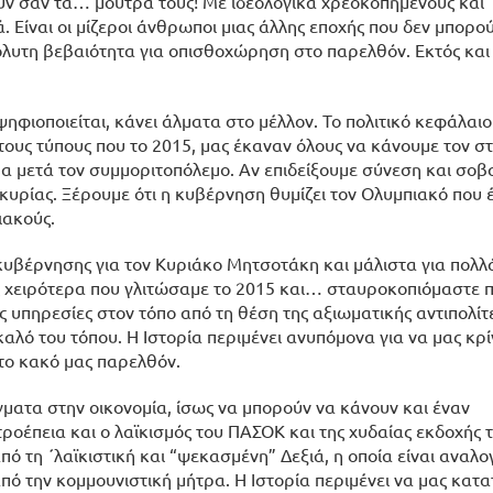
ουν σαν τα… μούτρα τους! Με ιδεολογικά χρεοκοπημένους και
. Είναι οι μίζεροι άνθρωποι μιας άλλης εποχής που δεν μπορο
πόλυτη βεβαιότητα για οπισθοχώρηση στο παρελθόν. Εκτός και
ηφιοποιείται, κάνει άλματα στο μέλλον. Το πολιτικό κεφάλαιο 
τους τύπους που το 2015, μας έκαναν όλους να κάνουμε τον σ
ώρα μετά τον συμμοριτοπόλεμο. Αν επιδείξουμε σύνεση και σο
κυρίας. Ξέρουμε ότι η κυβέρνηση θυμίζει τον Ολυμπιακό που έ
ιακούς.
υβέρνησης για τον Κυριάκο Μητσοτάκη και μάλιστα για πολλά
ρις χειρότερα που γλιτώσαμε το 2015 και… σταυροκοπιόμαστε 
 υπηρεσίες στον τόπο από τη θέση της αξιωματικής αντιπολίτ
αλό του τόπου. Η Ιστορία περιμένει ανυπόμονα για να μας κρί
το κακό μας παρελθόν.
ματα στην οικονομία, ίσως να μπορούν να κάνουν και έναν
τροέπεια και ο λαϊκισμός του ΠΑΣΟΚ και της χυδαίας εκδοχής 
πό τη ΄λαϊκιστική και “ψεκασμένη” Δεξιά, η οποία είναι αναλο
 την κομμουνιστική μήτρα. Η Ιστορία περιμένει να μας κατατ