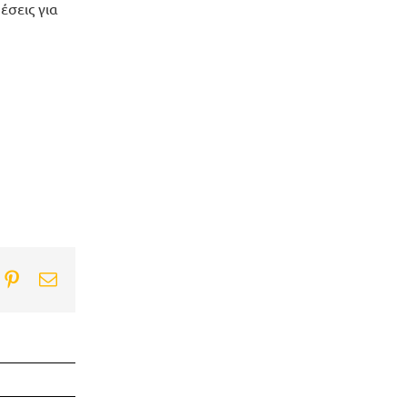
έσεις για
ook
itter
Pinterest
Email