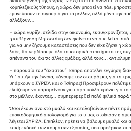
διακυβέρνηση της χώρας. Με ό,τι καταπιάνονται τα κάν
κομπλεξικούς τύπους, η χώρα δεν μπορεί να πάει μπροστά
εμπνεύσουν τη σιγουριά για το μέλλον, αλλά μόνο την α
αλλάξουν…
Η χώρα γυρίζει σελίδα στην οικονομία, εκσυγχρονίζεται, ψ
η κυβέρνηση Μητσοτάκη δεν φαίνεται να απειλείται από 
για να μην ζήσουμε καταστάσεις που δεν είχε ζήσει η χ
λαός, θα κερδίσουμε όλα τα ιστορικά στοιχήματα της συγ
απέναντι του όχι τις άλλες ομάδες, αλλά τους… αντιολυμπ
Η παρουσία του “άχαστου” Τσίπρα αποτελεί εγγύηση διακ
Υπ΄ αυτήν την έννοια, κάνουμε τον σταυρό μας για τα τ
υπάρχουν ο ΣΥΡΙΖΑ και ο Τσίπρας! Προσφέρουν πολύτιμες
ελπίζουμε να παραμείνουν για πάρα πολλά χρόνια για το κ
στο μέλλον, έχοντας… συμπεριφερθεί πολύ φιλικά παρά 
Όσοι έχουν ανοικτό μυαλό και καταλαβαίνουν πέντε πράγ
εποικοδομητικό απολογισμό για το τι μας στοίχισαν η αμε
λέγεται ΣΥΡΙΖΑ. Επιπλέον, πρέπει να βάλουμε μυαλό και α
κακή εκδοχή των κομμάτων εξουσίας, που προέρχονται από