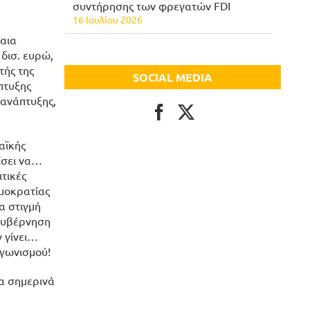
συντήρησης των φρεγατών FDI
16 Ιουλίου 2026
λαια
δισ. ευρώ,
τής της
SOCIAL MEDIA
πτυξης
 ανάπτυξης,
αϊκής
ίσει να…
τικές
ημοκρατίας
α στιγμή
 κυβέρνηση
ν γίνει…
αγωνισμού!
Τα σημερινά