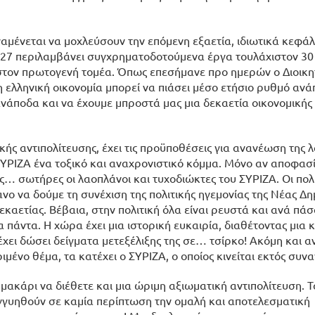
ναμένεται να μοχλεύσουν την επόμενη εξαετία, ιδιωτικά κεφά
027 περιλαμβάνει συγχρηματοδοτούμενα έργα τουλάχιστον 30 
 στον πρωτογενή τομέα. Όπως επεσήμανε προ ημερών ο Διοικη
 ελληνική οικονομία μπορεί να πιάσει μέσο ετήσιο ρυθμό ανά
ανάποδα και να έχουμε μπροστά μας μια δεκαετία οικονομικής
ς αντιπολίτευσης, έχει τις προϋποθέσεις για ανανέωση της λ
ν ΣΥΡΙΖΑ ένα τοξικό και αναχρονιστικό κόμμα. Μόνο αν αποφασ
 σωτήρες οι λαοπλάνοι και τυχοδιώκτες του ΣΥΡΙΖΑ. Οι πολι
θανο να δούμε τη συνέχιση της πολιτικής ηγεμονίας της Νέας Δ
εκαετίας. Βέβαια, στην πολιτική όλα είναι ρευστά και ανά πάσ
α πάντα. Η χώρα έχει μια ιστορική ευκαιρία, διαθέτοντας μια
έχει δώσει δείγματα μετεξέλιξης της σε… τσίρκο! Ακόμη και α
ριμένο θέμα, τα κατέχει ο ΣΥΡΙΖΑ, ο οποίος κινείται εκτός συν
μακάρι να διέθετε και μια ώριμη αξιωματική αντιπολίτευση. 
γγυηθούν σε καμία περίπτωση την ομαλή και αποτελεσματική