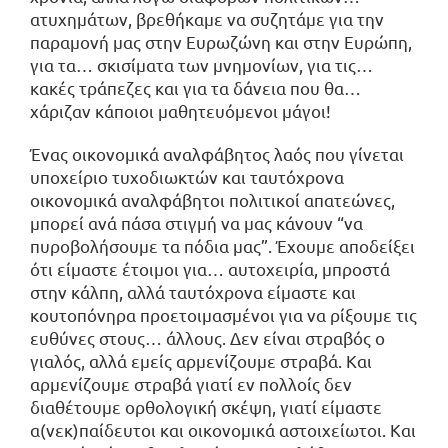
ατυχημάτων, βρεθήκαμε να συζητάμε για την
παραμονή μας στην Ευρωζώνη και στην Ευρώπη,
για τα… σκισίματα των μνημονίων, για τις…
κακές τράπεζες και για τα δάνεια που θα…
χάριζαν κάποιοι μαθητευόμενοι μάγοι!
Ένας οικονομικά αναλφάβητος λαός που γίνεται
υποχείριο τυχοδιωκτών και ταυτόχρονα
οικονομικά αναλφάβητοι πολιτικοί απατεώνες,
μπορεί ανά πάσα στιγμή να μας κάνουν “να
πυροβολήσουμε τα πόδια μας”. Έχουμε αποδείξει
ότι είμαστε έτοιμοι για… αυτοχειρία, μπροστά
στην κάλπη, αλλά ταυτόχρονα είμαστε και
κουτοπόνηρα προετοιμασμένοι για να ρίξουμε τις
ευθύνες στους… άλλους. Δεν είναι στραβός ο
γιαλός, αλλά εμείς αρμενίζουμε στραβά. Και
αρμενίζουμε στραβά γιατί εν πολλοίς δεν
διαθέτουμε ορθολογική σκέψη, γιατί είμαστε
α(νεκ)παίδευτοι και οικονομικά αστοιχείωτοι. Και