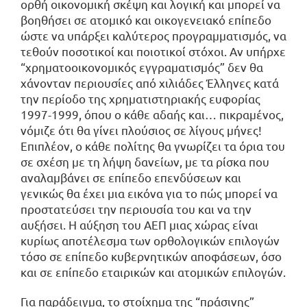
ορθή οικονομική σκέψη και λογική και μπορεί να
βοηθήσει σε ατομικό και οικογενειακό επίπεδο
ώστε να υπάρξει καλύτερος προγραμματισμός, να
τεθούν ποσοτικοί και ποιοτικοί στόχοι. Αν υπήρχε
“χρηματοοικονομικός εγγραματισμός” δεν θα
χάνονταν περιουσίες από χιλιάδες Έλληνες κατά
την περίοδο της χρηματιστηριακής ευφορίας
1997-1999, όπου ο κάθε αδαής και… πικραμένος,
νόμιζε ότι θα γίνει πλούσιος σε λίγους μήνες!
Επιπλέον, ο κάθε πολίτης θα γνωρίζει τα όρια του
σε σχέση με τη λήψη δανείων, με τα ρίσκα που
αναλαμβάνει σε επίπεδο επενδύσεων και
γενικώς θα έχει μια εικόνα για το πώς μπορεί να
προστατεύσει την περιουσία του και να την
αυξήσει. Η αύξηση του ΑΕΠ μιας χώρας είναι
κυρίως αποτέλεσμα των ορθολογικών επιλογών
τόσο σε επίπεδο κυβερνητικών αποφάσεων, όσο
και σε επίπεδο εταιρικών και ατομικών επιλογών.
Για παράδειγμα, το στοίχημα της “πράσινης”