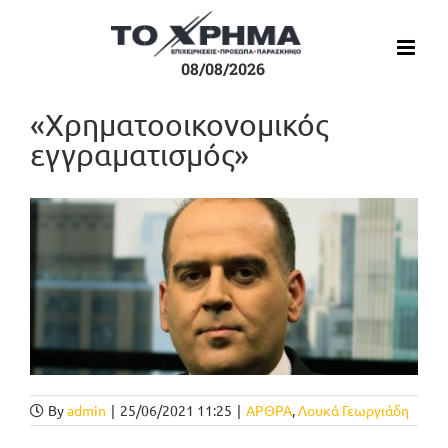
Μετάβαση
στο
περιεχόμενο
08/08/2026
«Χρηματοοικονομικός
εγγραματισμός»
Προβολή
μεγαλύτερης
εικόνας
By
admin
|
25/06/2021 11:25
|
ΑΡΘΡΑ
,
Λουκά Γεωργιάδη