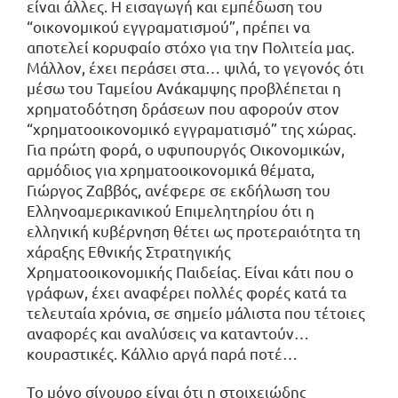
είναι άλλες. Η εισαγωγή και εμπέδωση του
“οικονομικού εγγραματισμού”, πρέπει να
αποτελεί κορυφαίο στόχο για την Πολιτεία μας.
Μάλλον, έχει περάσει στα… ψιλά, το γεγονός ότι
μέσω του Ταμείου Ανάκαμψης προβλέπεται η
χρηματοδότηση δράσεων που αφορούν στον
“χρηματοοικονομικό εγγραματισμό” της χώρας.
Για πρώτη φορά, ο υφυπουργός Οικονομικών,
αρμόδιος για χρηματοοικονομικά θέματα,
Γιώργος Ζαββός, ανέφερε σε εκδήλωση του
Ελληνοαμερικανικού Επιμελητηρίου ότι η
ελληνική κυβέρνηση θέτει ως προτεραιότητα τη
χάραξης Εθνικής Στρατηγικής
Χρηματοοικονομικής Παιδείας. Είναι κάτι που ο
γράφων, έχει αναφέρει πολλές φορές κατά τα
τελευταία χρόνια, σε σημείο μάλιστα που τέτοιες
αναφορές και αναλύσεις να καταντούν…
κουραστικές. Κάλλιο αργά παρά ποτέ…
Το μόνο σίγουρο είναι ότι η στοιχειώδης