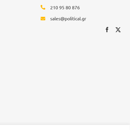
210 95 80 876
sales@political.gr