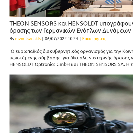
ΤΗΕΟΝ SENSORS και HENSOLDT υπογράφουν σ
όρασης των Γερμανικών Ενόπλων Δυνάμεων
By
mvoutsadakis
|
06/07/2022 10:24
|
Επιχειρήσεις
Ο ευρωπαϊκός διακυβερνητικός οργανισμός για την Κοι
υφιστάμενης σύμβασης για δίκυαλα νυχτερινής όρασης γι
HENSOLDT Optronics GmbH και THEON SENSORS SA. Η τρ