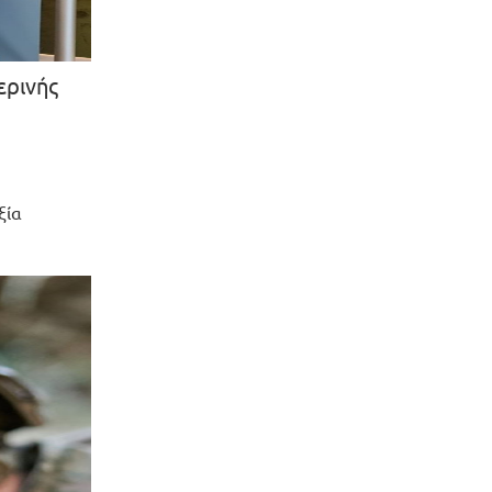
ερινής
ξία