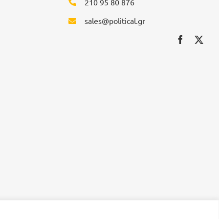
210 95 80 876
sales@political.gr