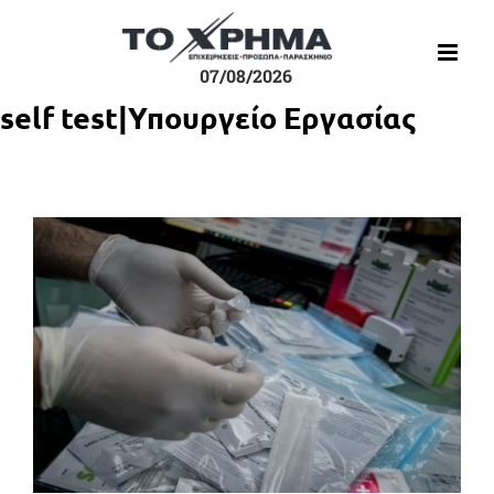
Μετάβαση
στο
περιεχόμενο
07/08/2026
self test|Υπουργείο Εργασίας