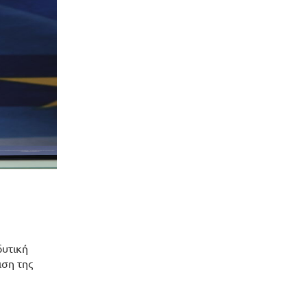
δυτική
ιση της