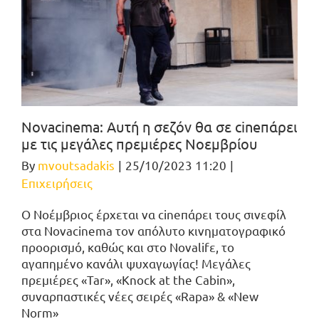
Novacinema: Αυτή η σεζόν θα σε cineπάρει
με τις μεγάλες πρεμιέρες Νοεμβρίου
By
mvoutsadakis
|
25/10/2023 11:20
|
Επιχειρήσεις
O Νοέμβριος έρχεται να cineπάρει τους σινεφίλ
στα Novacinema τον απόλυτο κινηματογραφικό
προορισμό, καθώς και στο Novalifε, το
αγαπημένο κανάλι ψυχαγωγίας! Μεγάλες
πρεμιέρες «Tar», «Knock at the Cabin»,
συναρπαστικές νέες σειρές «Rapa» & «New
Norm»