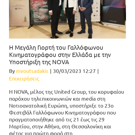
Η Μεγάλη Γιορτή του Γαλλόφωνου
Κινηματογράφου στην Ελλάδα με την
Υποστήριξη της NOVA
By
mvoutsadakis
|
30/03/2023 12:27
|
Επιχειρήσεις
Η NOVA, μέλος της United Group, του κορυφαίου
παρόχου τηλεπικοινωνιών και media στη
Νοτιοανατολική Ευρώπη, υποστήριξε το 23ο
Φεστιβάλ Γαλλόφωνου Κινηματογράφου που
πραγματοποιήθηκε από τις 21 έως τις 29
Μαρτίου, στην Αθήνα, στη Θεσσαλονίκη και
φέτος για πρώτη φορά στη