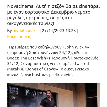
Novacinema: Αυτή η σεζόν θα σε cineπάρει
με έναν εορταστικό Δεκέμβριο γεμάτο
μεγάλες πρεμιέρες, σειρές και
οικογενειακές ταινίες!
By
mvoutsadakis
|
27/11/2023 13:23
|
Επιχειρήσεις
Πρεμιέρες που καθηλώνουν «John Wick 4»
(Παραμονή Χριστουγέννων 24/12), «Puss in
Boots: The Last Wish» (Παραμονή Πρωτοχρονιάς
31/12) Συναρπαστικές νέες σειρές «Twisted
Metal» & «Bones of Crows» Το οικογενειακό
κανάλι Novachristmas με 45 ταινίες