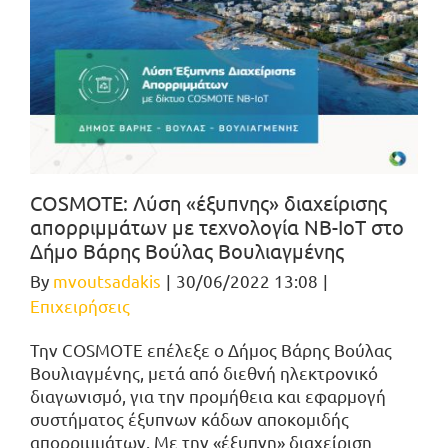
COSMOTE: Λύση «έξυπνης» διαχείρισης
απορριμμάτων με τεχνολογία ΝΒ-ΙοΤ στο
Δήμο Βάρης Βούλας Βουλιαγμένης
By
mvoutsadakis
|
30/06/2022 13:08
|
Επιχειρήσεις
Την COSMOTE επέλεξε ο Δήμος Βάρης Βούλας
Βουλιαγμένης, μετά από διεθνή ηλεκτρονικό
διαγωνισμό, για την προμήθεια και εφαρμογή
συστήματος έξυπνων κάδων αποκομιδής
απορριμμάτων. Με την «έξυπνη» διαχείριση