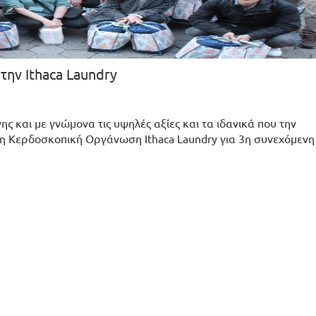
την Ithaca Laundry
ης και με γνώμονα τις υψηλές αξίες και τα ιδανικά που την
Μη Κερδοσκοπική Οργάνωση Ithaca Laundry για 3η συνεχόμενη