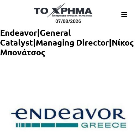
Μετάβαση
στο
περιεχόμενο
07/08/2026
Endeavor|General
Catalyst|Managing Director|Νίκος
Μπονάτσος