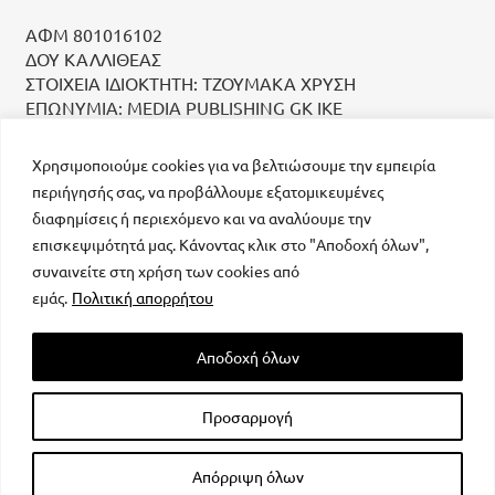
ΑΦΜ 801016102
ΔΟΥ ΚΑΛΛΙΘΕΑΣ
ΣΤΟΙΧΕΙΑ ΙΔΙΟΚΤΗΤΗ: ΤΖΟΥΜΑΚΑ ΧΡΥΣΗ
ΕΠΩΝΥΜΙΑ: MEDIA PUBLISHING GK IKE
Χρησιμοποιούμε cookies για να βελτιώσουμε την εμπειρία
περιήγησής σας, να προβάλλουμε εξατομικευμένες
διαφημίσεις ή περιεχόμενο και να αναλύουμε την
επισκεψιμότητά μας. Κάνοντας κλικ στο "Αποδοχή όλων",
συναινείτε στη χρήση των cookies από
μοναδικός αριθμός Μ.Η.Τ. 232223
εμάς.
Πολιτική απορρήτου
Αποδοχή όλων
Προσαρμογή
All rights reserved – Powered by
FOCUS ON GROUP
Απόρριψη όλων