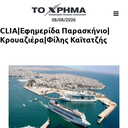
Μετάβαση
στο
περιεχόμενο
08/08/2026
CLIA|Εφημερίδα Παρασκήνιο|
Κρουαζιέρα|Φίλης Καϊτατζής