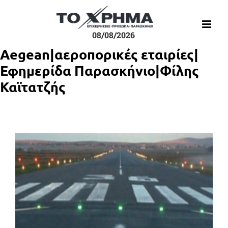
Μετάβαση
στο
περιεχόμενο
08/08/2026
Aegean|αεροπορικές εταιρίες|
Εφημερίδα Παρασκήνιο|Φίλης
Καϊτατζής