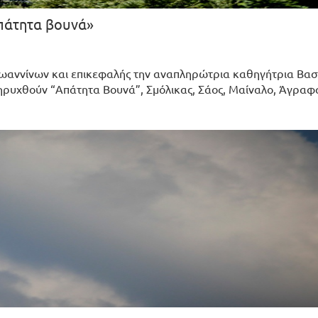
πάτητα βουνά»
 Ιωαννίνων και επικεφαλής την αναπληρώτρια καθηγήτρια Βασι
ηρυχθούν “Απάτητα Βουνά”, Σμόλικας, Σάος, Μαίναλο, Άγραφα