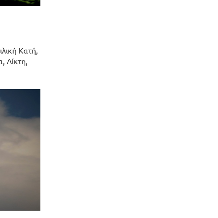
λική Κατή,
, Δίκτη,