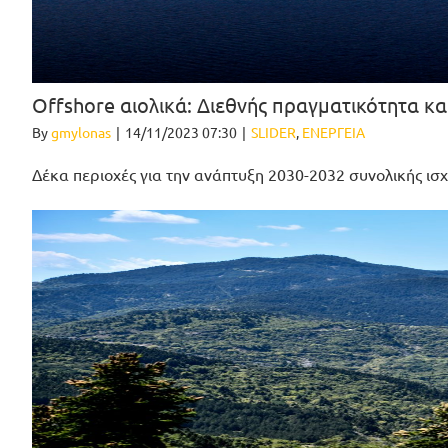
Offshore αιολικά: Διεθνής πραγματικότητα κα
By
gmylonas
|
14/11/2023 07:30
|
SLIDER
,
ΕΝΕΡΓΕΙΑ
Δέκα περιοχές για την ανάπτυξη 2030-2032 συνολικής ισ