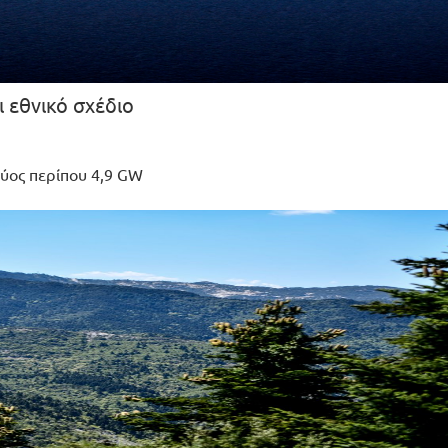
ι εθνικό σχέδιο
χύος περίπου 4,9 GW