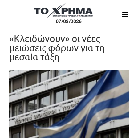
Μετάβαση
στο
περιεχόμενο
07/08/2026
«Κλειδώνουν» οι νέες
μειώσεις φόρων για τη
μεσαία τάξη
Προβολή
μεγαλύτερης
εικόνας