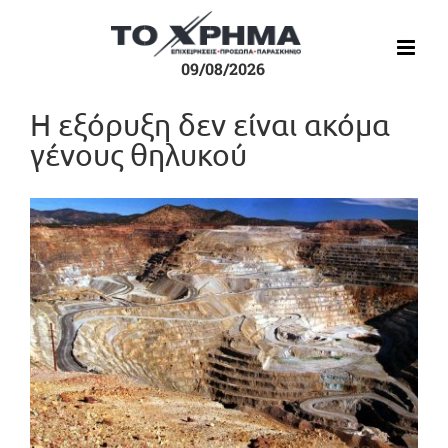
Μετάβαση
στο
περιεχόμενο
09/08/2026
Η εξόρυξη δεν είναι ακόμα
γένους θηλυκού
Προβολή
μεγαλύτερης
εικόνας