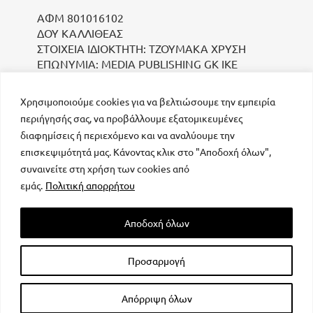
ΑΦΜ 801016102
ΔΟΥ ΚΑΛΛΙΘΕΑΣ
ΣΤΟΙΧΕΙΑ ΙΔΙΟΚΤΗΤΗ: ΤΖΟΥΜΑΚΑ ΧΡΥΣΗ
ΕΠΩΝΥΜΙΑ: MEDIA PUBLISHING GK IKE
Χρησιμοποιούμε cookies για να βελτιώσουμε την εμπειρία
περιήγησής σας, να προβάλλουμε εξατομικευμένες
διαφημίσεις ή περιεχόμενο και να αναλύουμε την
επισκεψιμότητά μας. Κάνοντας κλικ στο "Αποδοχή όλων",
συναινείτε στη χρήση των cookies από
μοναδικός αριθμός Μ.Η.Τ. 232223
εμάς.
Πολιτική απορρήτου
Αποδοχή όλων
Προσαρμογή
All rights reserved – Powered by
FOCUS ON GROUP
Απόρριψη όλων