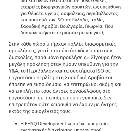
μία και πλέον εικοσαετία σε πολυεθνικές
εταιρείες βιομηχανικών ορυκτών, ως υπεύθυνη
για θέματα υγείας, ασφάλειας, περιβάλλοντος
και συστημάτων ISO, σε Ελλάδα, Ιταλία,
Σαουδική Αραβία, Βουλγαρία, Γεωργία. Πού
δυσκολευτήκατε περισσότερο και γιατί;
Στην κάθε χώρα υπήρχαν πολλές διαφορετικές
προκλήσεις, γιατί πιστεύω ότι «δεν υπάρχουν
δυσκολίες, παρά μόνο προκλήσεις». Σίγουρα ήταν
μεγάλη πρόκληση όταν ήμουν υπεύθυνη για την
Υ&Α, το Περιβάλλον και τα συστήματα ISO σε
εργοστάσιο περλίτη στη Σαουδική Αραβία και
έπρεπε να εκπαιδεύσω, να επιτηρώ και ακόμη και
να επιπλήττω τους άντρες συναδέλφους στο
εργοστάσιο, σε μια χώρα που οι γυναίκες δεν
επιτρεπόταν ούτε χειραψία να έχουν με άντρες
εκτός της οικογένειάς τους.
Η EHSQ Development «παρέχει υπηρεσίες
ενεργειακής διαχείρισης, υπολογισμού