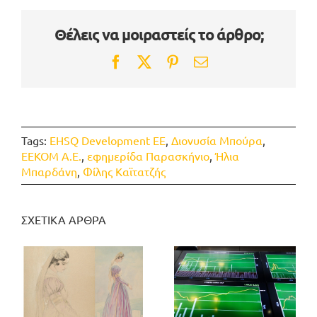
Θέλεις να μοιραστείς το άρθρο;
Facebook
Twitter
Pinterest
Email
Tags:
EHSQ Development EE
,
Διονυσία Μπούρα
,
ΕΕΚΟΜ Α.Ε.
,
εφημερίδα Παρασκήνιο
,
Ήλια
Μπαρδάνη
,
Φίλης Καϊτατζής
ΣΧΕΤΙΚΑ ΑΡΘΡΑ