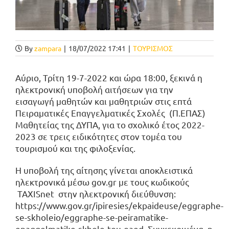
By
zampara
|
18/07/2022 17:41
|
ΤΟΥΡΙΣΜΟΣ
Αύριο, Τρίτη 19-7-2022 και ώρα 18:00, ξεκινά η
ηλεκτρονική υποβολή αιτήσεων για την
εισαγωγή μαθητών και μαθητριών στις επτά
Πειραματικές Επαγγελματικές Σχολές (Π.ΕΠΑΣ)
Μαθητείας της ΔΥΠΑ, για το σχολικό έτος 2022-
2023 σε τρεις ειδικότητες στον τομέα του
τουρισμού και της φιλοξενίας.
Η υποβολή της αίτησης γίνεται αποκλειστικά
ηλεκτρονικά μέσω gov.gr με τους κωδικούς
TAXISnet στην ηλεκτρονική διεύθυνση:
https://www.gov.gr/ipiresies/ekpaideuse/eggraphe-
se-skholeio/eggraphe-se-peiramatike-
epaggelmatike-skhole-tou-oaed. Συγκεκριμένα, η