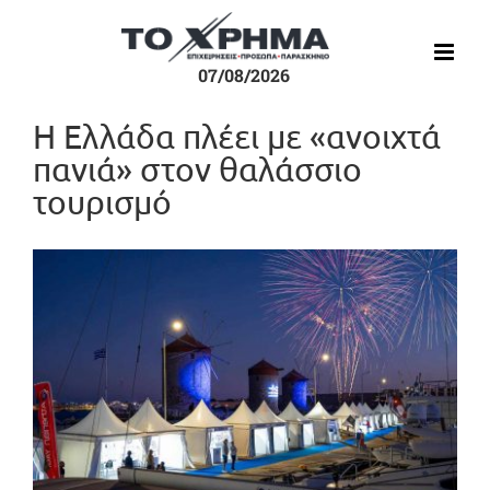
Μετάβαση
στο
περιεχόμενο
07/08/2026
Η Ελλάδα πλέει με «ανοιχτά
πανιά» στον θαλάσσιο
τουρισμό
Προβολή
μεγαλύτερης
εικόνας