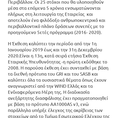
Περιβάλλον. Οι 25 στόχοι που θα υλοποιηθούν
μέσα στα επόμενα 5 χρόνια ενσωματώνονται
πλήρως στη λειτουργία της Εταιρείας και
αποτελούν ένα φιλόδοξο ανθρωποκεντρικό και
περιβαλλοντικό πλάνο δράσεων συνεπές με το
προηγούμενο 5ετές πρόγραμμα (2016- 2020).
Η Έκθεση καλύπτει την περίοδο από την 1η
Ιανουαρίου 2019 έως και την 31η Δεκεμβρίου
2020.Είναι η 13η, κατά σειρά ετήσια Έκθεση
Εταιρικής Υπευθυνότητας -η πρώτη εκδόθηκε το
2008. Η παρούσα έκθεση έχει συνταχθεί με βάση
τα διεθνή πρότυπα του GRI και του SASB και
καλύπτει όλα τα ουσιαστικά θέματα όπως έχουν
αναγνωριστεί από την WIND Ελλάς και τα
Ενδιαφερόμενα Μέρη της. Η διαδικασία
ανεξάρτητης διασφάλισης έχει πραγματοποιηθεί
με βάση το πρότυπο AA1000AS v3, ενώ
παράλληλα υπήρξε έλεγχος της ακρίβειας των
στοιχείων από το Τμήμα Εσωτερικού Ελέγχου της