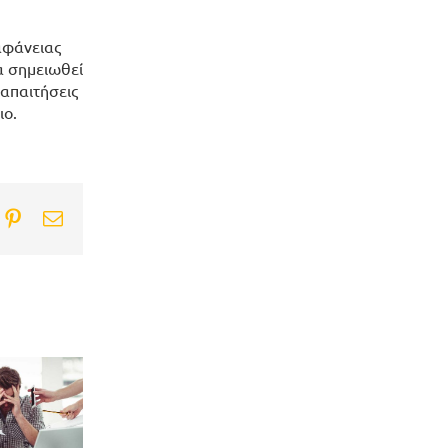
αφάνειας
α σημειωθεί
 απαιτήσεις
ιο.
ook
itter
Pinterest
Email