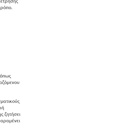
μέτρησης
τρόπο.
 όπως
γαζόμενου
σματικούς
ρή
ς ζητήσει
παραμένει