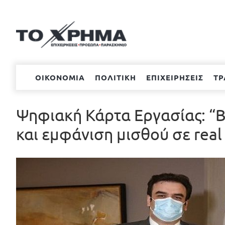
Μετάβαση
στο
περιεχόμενο
ΟΙΚΟΝΟΜΙΑ
ΠΟΛΙΤΙΚΗ
ΕΠΙΧΕΙΡΗΣΕΙΣ
ΤΡ
Ψηφιακή Κάρτα Εργασίας: “B
και εμφάνιση μισθού σε real
Προβολή
μεγαλύτερης
εικόνας