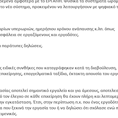
δεδεμένα αμφότερα με το ΕΡΓΑΝΗ. Φυσικά τα συστήματα ωρο
το νέο σύστημα, προκειμένου να λειτουργήσουν με ψηφιακό 
 ορίων υπερωριών, ημερήσιου χρόνου ανάπαυσης κ.λπ. όπως
ασφάλεια σε εργαζόμενους και εργοδότες.
οι παράτυπες δηλώσεις.
τις ειδικές συνθήκες που καταγράφηκαν κατά τη διαβούλευση,
επιχείρησης, επαγγελματικά ταξίδια, έκτακτη απουσία του ερ
σίας αποτελεί σημαντικό εργαλείο και για άμεσους, αποτελε
ό τον έλεγχο σε κάθε επιχείρηση θα έχουν πλήρη και λεπτομε
ν εγκατάσταση. Έτσι, στην περίπτωση π.χ. που ένας εργοδότη
α που ξεκινά την εργασία του ή να δηλώσει ότι σχόλασε ενώ 
ιμενικός.