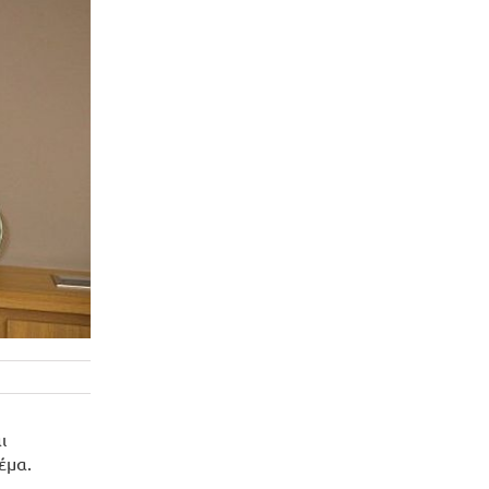
ι
έμα.