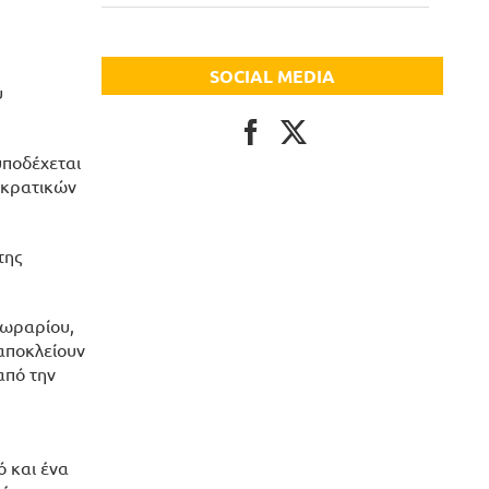
SOCIAL MEDIA
υ
υποδέχεται
οκρατικών
της
 ωραρίου,
αποκλείουν
από την
ό και ένα