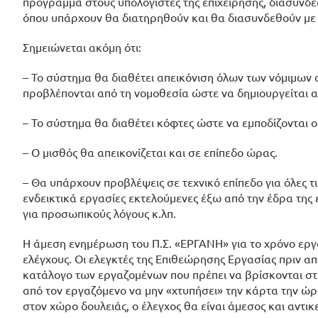
πρόγραμμα στους υπολογιστές της επιχείρησης, διασυν
όπου υπάρχουν θα διατηρηθούν και θα διασυνδεθούν με 
Σημειώνεται ακόμη ότι:
– Το σύστημα θα διαθέτει απεικόνιση όλων των νόμιμων
προβλέπονται από τη νομοθεσία ώστε να δημιουργείται 
– Το σύστημα θα διαθέτει κόφτες ώστε να εμποδίζονται 
– Ο μισθός θα απεικονίζεται και σε επίπεδο ώρας.
– Θα υπάρχουν προβλέψεις σε τεχνικό επίπεδο για όλες 
ενδεικτικά εργασίες εκτελούμενες έξω από την έδρα της 
για προσωπικούς λόγους κ.λπ.
Η άμεση ενημέρωση του Π.Σ. «ΕΡΓΑΝΗ» για το χρόνο εργα
ελέγχους. Οι ελεγκτές της Επιθεώρησης Εργασίας πριν απ
κατάλογο των εργαζομένων που πρέπει να βρίσκονται στη
από τον εργαζόμενο να μην «χτυπήσει» την κάρτα την ώρ
στον χώρο δουλειάς, ο έλεγχος θα είναι άμεσος και αντικε