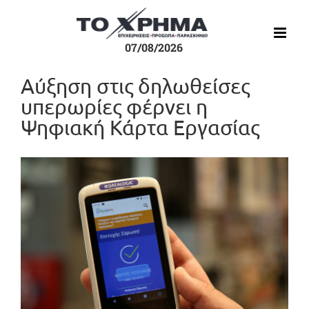
Μετάβαση
στο
περιεχόμενο
07/08/2026
Αύξηση στις δηλωθείσες
υπερωρίες φέρνει η
Ψηφιακή Κάρτα Εργασίας
Προβολή
μεγαλύτερης
εικόνας