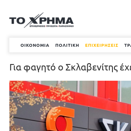
Μετάβαση
στο
περιεχόμενο
ΟΙΚΟΝΟΜΙΑ
ΠΟΛΙΤΙΚΗ
ΕΠΙΧΕΙΡΗΣΕΙΣ
ΤΡ
Για φαγητό o Σκλαβενίτης έ
Προβολή
μεγαλύτερης
εικόνας