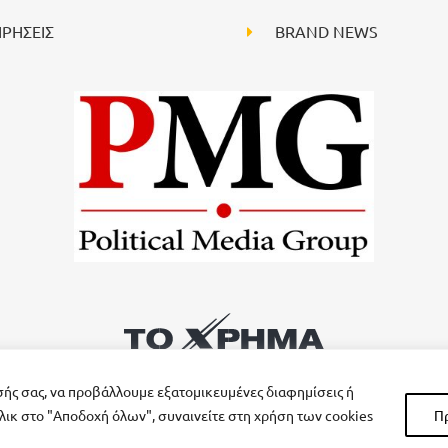
ΙΡΗΣΕΙΣ
BRAND NEWS
σής σας, να προβάλλουμε εξατομικευμένες διαφημίσεις ή
λικ στο "Αποδοχή όλων", συναινείτε στη χρήση των cookies
Π
All rights reserved – Powered by
FOCUS ON GROUP