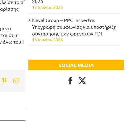
2026
λεισε το α΄
17 Ιουλίου 2026
αρίσσης,
Naval Group – PPC Inspectra:
Υπογραφή συμφωνίας για υποστήριξη
μένει
συντήρησης των φρεγατών FDI
αι ότι η
16 Ιουλίου 2026
ν άνω του 1
SOCIAL MEDIA
ook
itter
Pinterest
Email