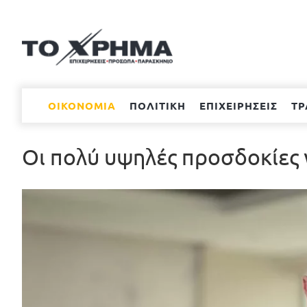
Μετάβαση
στο
περιεχόμενο
ΟΙΚΟΝΟΜΙΑ
ΠΟΛΙΤΙΚΗ
ΕΠΙΧΕΙΡΗΣΕΙΣ
ΤΡ
Οι πολύ υψηλές προσδοκίες 
Προβολή
μεγαλύτερης
εικόνας