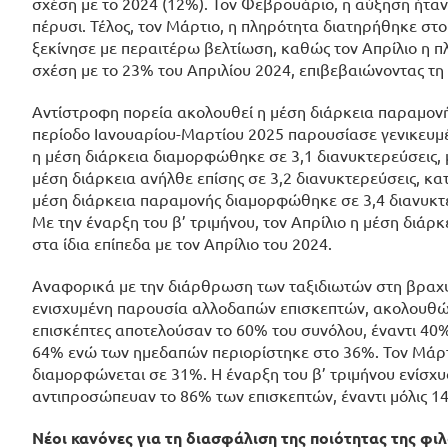
σχέση με το 2024 (12%). Τον Φεβρουάριο, η αύξηση ήταν
πέρυσι. Τέλος, τον Μάρτιο, η πληρότητα διατηρήθηκε στο
ξεκίνησε με περαιτέρω βελτίωση, καθώς τον Απρίλιο η 
σχέση με το 23% του Απριλίου 2024, επιβεβαιώνοντας τη
Αντίστροφη πορεία ακολουθεί η μέση διάρκεια παραμονή
περίοδο Ιανουαρίου-Μαρτίου 2025 παρουσίασε γενικευμέν
η μέση διάρκεια διαμορφώθηκε σε 3,1 διανυκτερεύσεις, 
μέση διάρκεια ανήλθε επίσης σε 3,2 διανυκτερεύσεις, κα
μέση διάρκεια παραμονής διαμορφώθηκε σε 3,4 διανυκτερ
Με την έναρξη του β’ τριμήνου, τον Απρίλιο η μέση διά
στα ίδια επίπεδα με τον Απρίλιο του 2024.
Αναφορικά με την διάρθρωση των ταξιδιωτών στη βραχυχ
ενισχυμένη παρουσία αλλοδαπών επισκεπτών, ακολουθώντ
επισκέπτες αποτελούσαν το 60% του συνόλου, έναντι 4
64% ενώ των ημεδαπών περιορίστηκε στο 36%. Τον Μάρτ
διαμορφώνεται σε 31%. Η έναρξη του β’ τριμήνου ενίσχ
αντιπροσώπευαν το 86% των επισκεπτών, έναντι μόλις 
Νέοι κανόνες για τη διασφάλιση της ποιότητας της φι