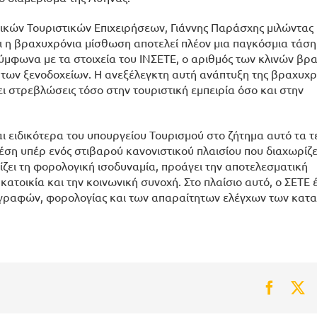
ηνικών Τουριστικών Επιχειρήσεων, Γιάννης Παράσχης μιλώντα
τι η βραχυχρόνια μίσθωση αποτελεί πλέον μια παγκόσμια τάση
σύμφωνα με τα στοιχεία του ΙΝΣΕΤΕ, ο αριθμός των κλινών βρ
 των ξενοδοχείων. Η ανεξέλεγκτη αυτή ανάπτυξη της βραχυχρ
ι στρεβλώσεις τόσο στην τουριστική εμπειρία όσο και στην
ι ειδικότερα του υπουργείου Τουρισμού στο ζήτημα αυτό τα τ
έση υπέρ ενός στιβαρού κανονιστικού πλαισίου που διαχωρίζε
ίζει τη φορολογική ισοδυναμία, προάγει την αποτελεσματική
κατοικία και την κοινωνική συνοχή. Στο πλαίσιο αυτό, ο ΣΕΤΕ έ
ιαγραφών, φορολογίας και των απαραίτητων ελέγχων των κατ
Faceb
Tw