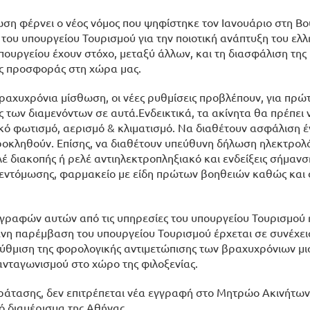
ση φέρνει ο νέος νόμος που ψηφίστηκε τον Ιανουάριο στη Βο
 του υπουργείου Τουρισμού για την ποιοτική ανάπτυξη του ελλ
πουργείου έχουν στόχο, μεταξύ άλλων, και τη διασφάλιση της
κής προσφοράς στη χώρα μας.
 βραχυχρόνια μίσθωση, οι νέες ρυθμίσεις προβλέπουν, για πρώ
των διαμενόντων σε αυτά.Ενδεικτικά, τα ακίνητα θα πρέπει 
κό φωτισμό, αερισμό & κλιματισμό. Να διαθέτουν ασφάλιση έ
προκληθούν. Επίσης, να διαθέτουν υπεύθυνη δήλωση ηλεκτρολ
έ διακοπής ή ρελέ αντιηλεκτροπληξιακό και ενδείξεις σήμανσ
απεντόμωσης, φαρμακείο με είδη πρώτων βοηθειών καθώς και 
αγραφών αυτών από τις υπηρεσίες του υπουργείου Τουρισμού 
ένη παρέμβαση του υπουργείου Τουρισμού έρχεται σε συνέχει
ύθμιση της φορολογικής αντιμετώπισης των βραχυχρόνιων 
 ανταγωνισμού στο χώρο της φιλοξενίας.
 παράτασης, δεν επιτρέπεται νέα εγγραφή στο Μητρώο Ακινήτων
κό διαμέρισμα της Αθήνας.