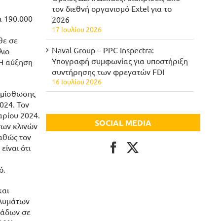
τον διεθνή οργανισμό Extel για το
α 190.000
2026
υ
17 Ιουλίου 2026
θε σε
Naval Group – PPC Inspectra:
λιο
Υπογραφή συμφωνίας για υποστήριξη
 Η αύξηση
συντήρησης των φρεγατών FDI
16 Ιουλίου 2026
ς μίσθωσης
024. Τον
αρίου 2024.
SOCIAL MEDIA
των κλινών
καθώς τον
είναι ότι
ό.
και
αλυμάτων
νάδων σε