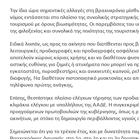
Την ίδια ώρα σημαντικές αλλαγές στη βραχυχρόνια μίσθω
νόμος εντάσσεται στο πλαίσιο της συνολικής στρατηγικής
τουρισμού με όρους βιωσιμότητας. Οι παρεμβάσεις του υ
της φιλοξενίας και συνολικά της ποιότητας της τουριστι
Ειδικά λοιπόν, ως προς τα ακίνητα που διατίθενται προς
λειτουργικές προδιαγραφές και προδιαγραφές ασφάλειας 
αποτελούν χώρους κύριας χρήσης και να διαθέτουν φυσι
αστικής ευθύνης για ζημιές ή ατυχήματα που μπορεί να 
εγκαταστάτη, πυροσβεστήρες και ανιχνευτές καπνού, ρελ
διαφυγής. Να διαθέτουν πιστοποιητικό μυοκτονίας και 
τηλέφωνα πρώτης ανάγκης,
Επίσης, θεσπίστηκε πλαίσιο ελέγχων τήρησης των προδι
κλιμάκια ελέγχου με υπαλλήλους της ΑΑΔΕ. Η συγκεκριμ
προηγούμενων πρωτοβουλιών της κυβέρνησης, όπως η ρ
ακινήτων, με στόχο τη δημιουργία περιβάλλοντος υγιούς
Σημειώνεται ότι για το τρέχον έτος, και με δυνατότητα
Βραχυχρόνιας Διαμονής, στο 1ο, στο 2ο και το 3ο δημοτι