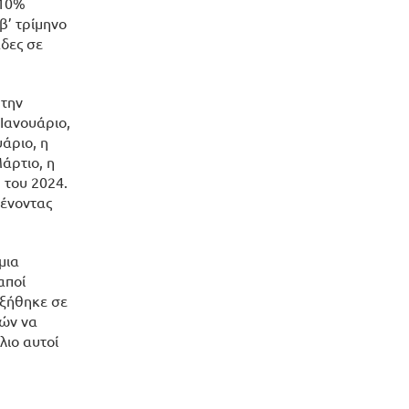
 10%
β’ τρίμηνο
δες σε
 την
Ιανουάριο,
άριο, η
άρτιο, η
 του 2024.
μένοντας
μια
αποί
υξήθηκε σε
πών να
λιο αυτοί