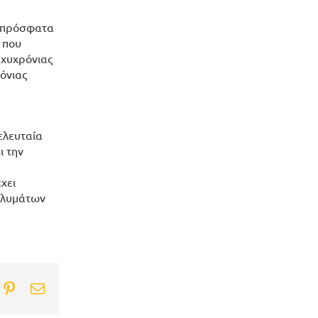
ς πρόσφατα
 που
αχυχρόνιας
όνιας
ελευταία
ι την
χει
αλυμάτων
ook
itter
Pinterest
Email