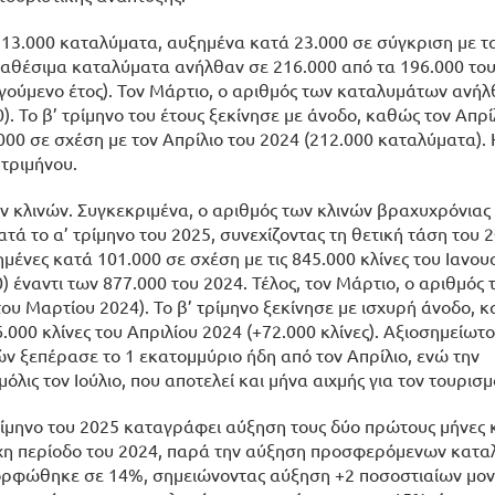
13.000 καταλύματα, αυξημένα κατά 23.000 σε σύγκριση με τ
ιαθέσιμα καταλύματα ανήλθαν σε 216.000 από τα 196.000 το
ηγούμενο έτος). Τον Μάρτιο, ο αριθμός των καταλυμάτων ανήλ
). Το β’ τρίμηνο του έτους ξεκίνησε με άνοδο, καθώς τον Απρί
0 σε σχέση με τον Απρίλιο του 2024 (212.000 καταλύματα).
 τριμήνου.
μων κλινών. Συγκεκριμένα, ο αριθμός των κλινών βραχυχρόνια
ά το α’ τρίμηνο του 2025, συνεχίζοντας τη θετική τάση του 2
ημένες κατά 101.000 σε σχέση με τις 845.000 κλίνες του Ιανου
 έναντι των 877.000 του 2024. Τέλος, τον Μάρτιο, ο αριθμός 
του Μαρτίου 2024). Το β’ τρίμηνο ξεκίνησε με ισχυρή άνοδο, 
000 κλίνες του Απριλίου 2024 (+72.000 κλίνες). Αξιοσημείωτο 
ν ξεπέρασε το 1 εκατομμύριο ήδη από τον Απρίλιο, ενώ την
λις τον Ιούλιο, που αποτελεί και μήνα αιχμής για τον τουρισμ
ρίμηνο του 2025 καταγράφει αύξηση τους δύο πρώτους μήνες 
οιχη περίοδο του 2024, παρά την αύξηση προσφερόμενων κατ
ιαμορφώθηκε σε 14%, σημειώνοντας αύξηση +2 ποσοστιαίων μο