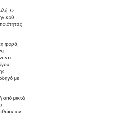
υλή. Ο
ηνικού
 ποιότητας
τη φορά,
να
ναντι
όγου
ης
οδηγό με
ή από μικτά
α
μισθώσεων