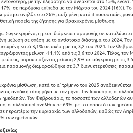
 εντονότερη, με την πληρότητα να ανέρχεται στο 15%, έναντι
 17%, σε παρόμοια επίπεδα με τον Μάρτιο του 2024 (16%). Το 
πληρότητα ανήλθε στο 26%, αυξημένη κατά 3 ποσοστιαίες μονά
 θετική πορεία της ζήτησης για βραχυχρόνια μίσθωση.
ς. Συγκεκριμένα, η μέση διάρκεια παραμονής σε καταλύματα
η μείωση σε σχέση με το αντίστοιχο διάστημα του 2024. Τον 
μειωμένη κατά 3,1% σε σχέση με τις 3,2 του 2024. Τον Φεβρου
ταγράφοντας μείωση -11,1% από τις 3,6 του 2024. Τέλος, τον Μ
εύσεις, παρουσιάζοντας μείωση 2,9% σε σύγκριση με τις 3,5
ρκεια παραμονής διαμορφώθηκε σε 3,7 διανυκτερεύσεις, παρα
ρόνια μίσθωση, κατά το α’ τρίμηνο του 2025 αναδεικνύεται 
ας ανοδική τάση μήνα με τον μήνα. Τον Ιανουάριο, οι αλλοδ
0% ημεδαπών. Τον Φεβρουάριο, το ποσοστό των αλλοδαπών α
ιο, οι αλλοδαποί ανήλθαν σε 69%, με το ποσοστό των ημεδα
υσε περαιτέρω την κυριαρχία των αλλοδαπών, καθώς τον Απρί
14% των ημεδαπών.
λοξενίας