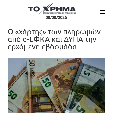
Μετάβαση
στο
περιεχόμενο
08/08/2026
Ο «χάρτης» των πληρωμών
από e-ΕΦΚΑ και ΔΥΠΑ την
ερχόμενη εβδομάδα
Προβολή
μεγαλύτερης
εικόνας