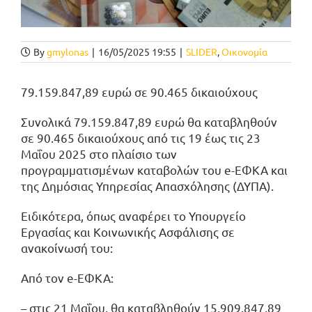
By
gmylonas
|
16/05/2025 19:55
|
SLIDER
,
Οικονομία
79.159.847,89 ευρώ σε 90.465 δικαιούχους
Συνολικά 79.159.847,89 ευρώ θα καταβληθούν
σε 90.465 δικαιούχους από τις 19 έως τις 23
Μαΐου 2025 στο πλαίσιο των
προγραμματισμένων καταβολών του e-ΕΦΚΑ και
της Δημόσιας Υπηρεσίας Απασχόλησης (ΔΥΠΑ).
Ειδικότερα, όπως αναφέρει το Υπουργείο
Εργασίας και Κοινωνικής Ασφάλισης σε
ανακοίνωσή του:
Από τον e-ΕΦΚΑ:
– στις 21 Μαΐου, θα καταβληθούν 15.909.847,89