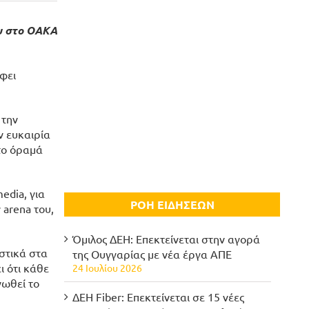
υ στο ΟΑΚΑ
φει
 την
ν ευκαιρία
το όραμά
edia, για
ΡΟΗ ΕΙΔΗΣΕΩΝ
 arena του,
Όμιλος ΔΕΗ: Επεκτείνεται στην αγορά
στικά στα
της Ουγγαρίας με νέα έργα ΑΠΕ
ι ότι κάθε
24 Ιουλίου 2026
νωθεί το
ΔΕΗ Fiber: Επεκτείνεται σε 15 νέες