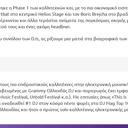
ε η Phase 1 των καλλιτεχνών και, με το πιο οικονομικό εισιτ
tbat στο κεντρικό Helios Stage και τον Boris Brejcha στο βραδ
α έρχονται και άλλα τεράστια ονόματα της παγκόσμιας σκηνής 
ά τους και ένας ακόμη headliner.
 συνόλου των DJs, ας ρίξουμε μια ματιά στα βιογραφικά των
ό τους πιο επιδραστικούς καλλιτέχνες στην ηλεκτρονική μουσικ
αβευμένος με Grammy Ολλανδός DJ και παραγωγός έχει εμφαν
c Festival, Untold Festival κ.α.). Με επιτυχίες όπως «This Is
έχει αναδειχθεί #1 DJ στον κόσμο πέντε φορές στο DJ Mag Top 1
Ολλανδίας και ήταν ο πρώτος solo καλλιτέχνης ηλεκτρονικής μ