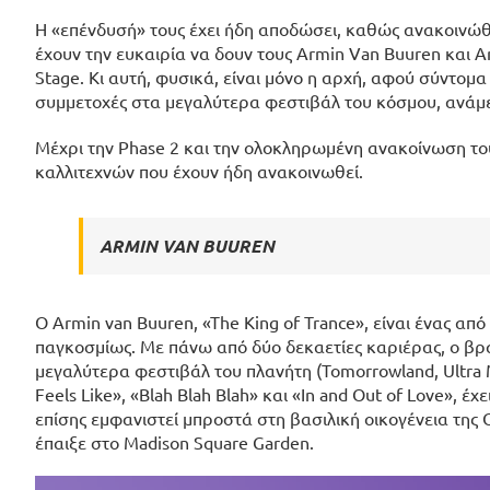
Η «επένδυσή» τους έχει ήδη αποδώσει, καθώς ανακοινώθηκ
έχουν την ευκαιρία να δουν τους Armin Van Buuren και Ar
Stage. Κι αυτή, φυσικά, είναι μόνο η αρχή, αφού σύντομ
συμμετοχές στα μεγαλύτερα φεστιβάλ του κόσμου, ανάμεσ
Μέχρι την Phase 2 και την ολοκληρωμένη ανακοίνωση του
καλλιτεχνών που έχουν ήδη ανακοινωθεί.
ARMIN VAN BUUREN
Ο Armin van Buuren, «The King of Trance», είναι ένας απ
παγκοσμίως. Με πάνω από δύο δεκαετίες καριέρας, ο βρ
μεγαλύτερα φεστιβάλ του πλανήτη (Tomorrowland, Ultra Musi
Feels Like», «Blah Blah Blah» και «In and Out of Love», 
επίσης εμφανιστεί μπροστά στη βασιλική οικογένεια της 
έπαιξε στο Madison Square Garden.