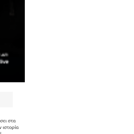
σει στα
ν ιστορία
5