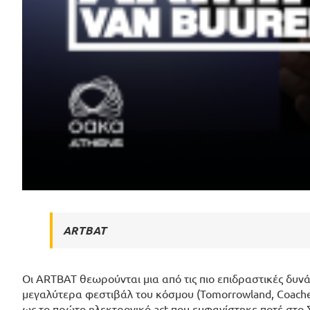
ARTBAT
Οι ARTBAT θεωρούνται μια από τις πιο επιδραστικές δυν
μεγαλύτερα φεστιβάλ του κόσμου (Tomorrowland, Coachel
ως το πρώτο ηλεκτρονικό act που εμφανίστηκε ποτέ στο 