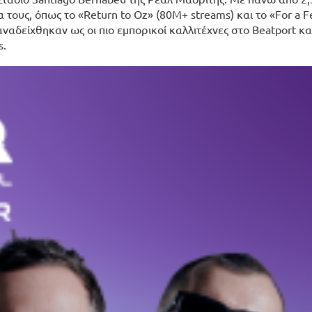
 τους, όπως το «Return to Oz» (80M+ streams) και το «For a F
αναδείχθηκαν ως οι πιο εμπορικοί καλλιτέχνες στο Beatport κ
s.