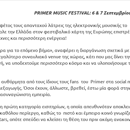
PRIMER MUSIC FESTIVAL: 6 & 7 Σεπτεμβρίο
 φέτος τους απανταχού λάτρεις της ηλεκτρονικής μουσικής το
αλε την Ελλάδα στον φεστιβαλικό χάρτη της Ευρώπης επιστρέ
χνες και περισσότερη ενέργεια!
ρα για το επόμενο βήμα», αναφέρει η διοργάνωση σχετικά με
γαλύτερο συναυλιακό venue της χώρας, κάτι που μας δίνει τη
ή, να υποδεχτούμε περισσότερο κόσμο και να υλοποιήσουμε 
υθόρμητα από τους ίδιους τους fans του Primer στα social m
εξαγωγής. Όσοι έχουν, άλλωστε, βρεθεί, έστω μία φορά στην
 ασυναγώνιστη εμπειρία.
η πρώτη κατηγορία εισιτηρίων, η οποία απευθυνόταν αποκλει
ι καθόλου περίεργο, καθώς το πιστό και έμπειρο κοινό γνωρίζε
stars, οπότε σπεύδει να κλείσει τη θέση του πριν ακόμη ανακοι