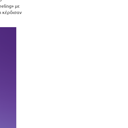
eeling» με
αι κέρδισαν