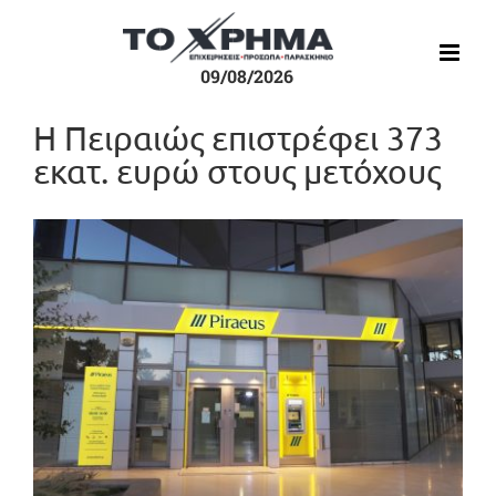
Μετάβαση
στο
περιεχόμενο
09/08/2026
Η Πειραιώς επιστρέφει 373
εκατ. ευρώ στους μετόχους
Προβολή
μεγαλύτερης
εικόνας