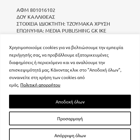
ΑΦΜ 801016102
ΔΟΥ ΚΑΛΛΙΘΕΑΣ
ΣΤΟΙΧΕΙΑ ΙΔΙΟΚΤΗΤΗ: ΤΖΟΥΜΑΚΑ ΧΡΥΣΗ
ΕΠΩΝΥΜΙΑ: MEDIA PUBLISHING GK IKE
Χρησιμοποιούμε cookies για να βελτιώσουμε την εμπειρία
περιήγησής σας, να προβάλλουμε εξατομικευμένες
διαφημίσεις ή περιεχόμενο και να αναλύουμε την
επισκεψιμότητά μας. Κάνοντας κλικ στο "Αποδοχή όλων",
συναινείτε στη χρήση των cookies από
μοναδικός αριθμός Μ.Η.Τ. 232223
εμάς.
Πολιτική απορρήτου
Αποδοχή όλων
Προσαρμογή
All rights reserved – Powered by
FOCUS ON GROUP
Απόρριψη όλων