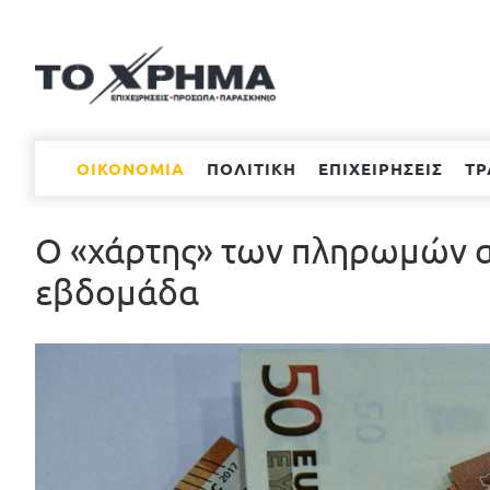
Μετάβαση
στο
περιεχόμενο
ΟΙΚΟΝΟΜΙΑ
ΠΟΛΙΤΙΚΗ
ΕΠΙΧΕΙΡΗΣΕΙΣ
ΤΡ
Ο «χάρτης» των πληρωμών α
εβδομάδα
Προβολή
μεγαλύτερης
εικόνας