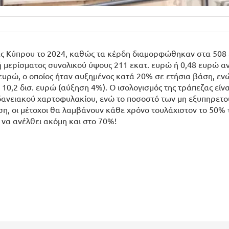
ζας Κύπρου το 2024, καθώς τα κέρδη διαμορφώθηκαν στα 508 
μή μερίσματος συνολικού ύψους 211 εκατ. ευρώ ή 0,48 ευρώ α
 ευρώ, ο οποίος ήταν αυξημένος κατά 20% σε ετήσια βάση, εν
,2 δισ. ευρώ (αύξηση 4%). Ο ισολογισμός της τράπεζας είνα
υ δανειακού χαρτοφυλακίου, ενώ το ποσοστό των μη εξυπηρετ
ση, οι μέτοχοι θα λαμβάνουν κάθε χρόνο τουλάχιστον το 50%
 να ανέλθει ακόμη και στο 70%!