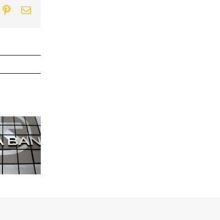
ook
itter
Pinterest
Email