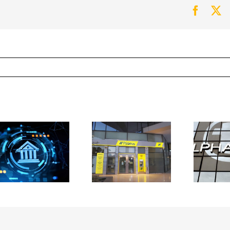
Faceb
Tw