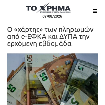
Μετάβαση
στο
περιεχόμενο
07/08/2026
Ο «χάρτης» των πληρωμών
από e-ΕΦΚΑ και ΔΥΠΑ την
ερχόμενη εβδομάδα
Προβολή
μεγαλύτερης
εικόνας