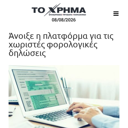
Μετάβαση
στο
περιεχόμενο
08/08/2026
Άνοιξε η πλατφόρμα για τις
χωριστές φορολογικές
δηλώσεις
Προβολή
μεγαλύτερης
εικόνας