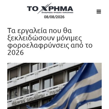
Μετάβαση
στο
περιεχόμενο
08/08/2026
Τα εργαλεία που θα
ξεκλειδώσουν μόνιμες
φοροελαφρύνσεις από το
2026
Προβολή
μεγαλύτερης
εικόνας