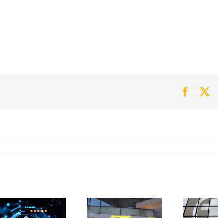
Faceb
Tw