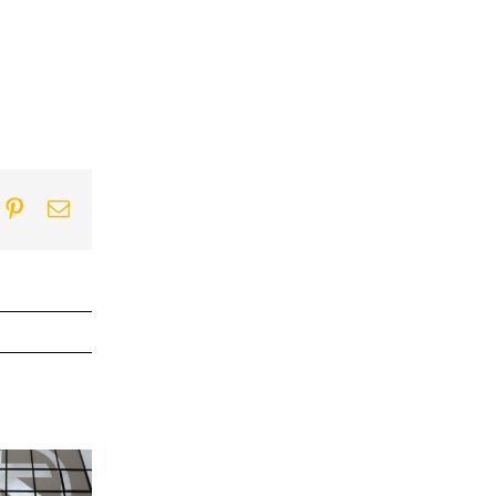
ook
itter
Pinterest
Email