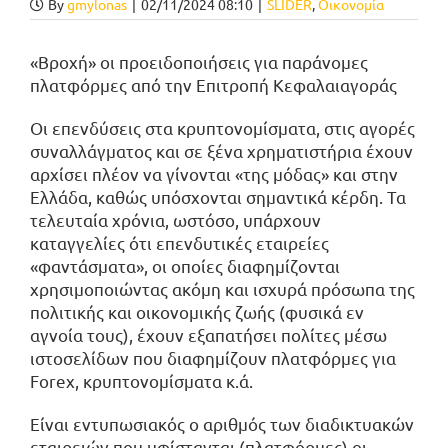
By
gmylonas
|
02/11/2024 08:10
|
SLIDER
,
Οικονομία
«Βροχή» οι προειδοποιήσεις για παράνομες
πλατφόρμες από την Επιτροπή Κεφαλαιαγοράς
Οι επενδύσεις στα κρυπτονομίσματα, στις αγορές
συναλλάγματος και σε ξένα χρηματιστήρια έχουν
αρχίσει πλέον να γίνονται «της μόδας» και στην
Ελλάδα, καθώς υπόσχονται σημαντικά κέρδη. Τα
τελευταία χρόνια, ωστόσο, υπάρχουν
καταγγελίες ότι επενδυτικές εταιρείες
«φαντάσματα», οι οποίες διαφημίζονται
χρησιμοποιώντας ακόμη και ισχυρά πρόσωπα της
πολιτικής και οικονομικής ζωής (φυσικά εν
αγνοία τους), έχουν εξαπατήσει πολίτες μέσω
ιστοσελίδων που διαφημίζουν πλατφόρμες για
Forex, κρυπτονομίσματα κ.ά.
Είναι εντυπωσιακός ο αριθμός των διαδικτυακών
εταιρειών που υφίστανται (πλατφόρμες) οι