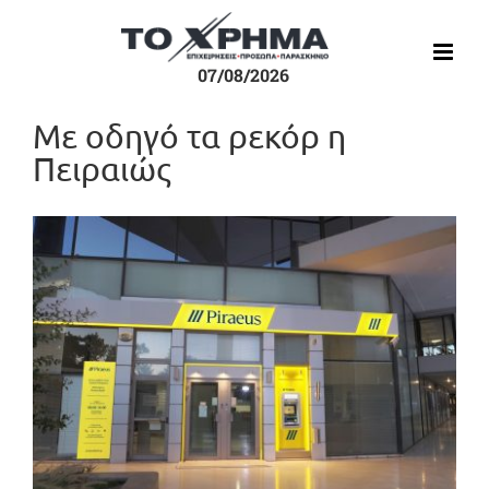
Μετάβαση
στο
περιεχόμενο
07/08/2026
Με οδηγό τα ρεκόρ η
Πειραιώς
Προβολή
μεγαλύτερης
εικόνας