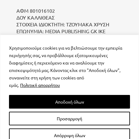
ΑΦΜ 801016102
ΔΟΥ ΚΑΛΛΙΘΕΑΣ
ΣΤΟΙΧΕΙΑ ΙΔΙΟΚΤΗΤΗ: ΤΖΟΥΜΑΚΑ ΧΡΥΣΗ
ΕΠΩΝΥΜΙΑ: MEDIA PUBLISHING GK IKE
Χρησιμοποιούμε cookies για να βελτιώσουμε την εμπειρία
περιήγησής σας, να προβάλλουμε εξατομικευμένες
διαφημίσεις ή περιεχόμενο και να αναλύουμε την
επισκεψιμότητά μας. Κάνοντας κλικ στο "Αποδοχή όλων",
συναινείτε στη χρήση των cookies από
μοναδικός αριθμός Μ.Η.Τ. 232223
εμάς.
Πολιτική απορρήτου
Αποδοχή όλων
Προσαρμογή
All rights reserved – Powered by
FOCUS ON GROUP
Απόρριψη όλων