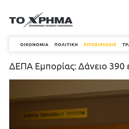
Μετάβαση
στο
περιεχόμενο
ΟΙΚΟΝΟΜΙΑ
ΠΟΛΙΤΙΚΗ
ΕΠΙΧΕΙΡΗΣΕΙΣ
ΤΡ
ΔΕΠΑ Εμπορίας: Δάνειο 390 
Προβολή
μεγαλύτερης
εικόνας