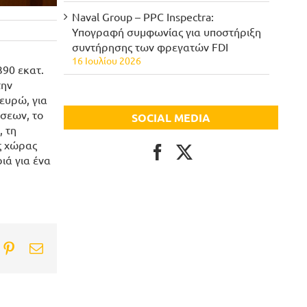
Naval Group – PPC Inspectra:
Υπογραφή συμφωνίας για υποστήριξη
συντήρησης των φρεγατών FDI
16 Ιουλίου 2026
90 εκατ.
την
ευρώ, για
σεων, το
SOCIAL MEDIA
, τη
ς χώρας
ιά για ένα
ook
itter
Pinterest
Email