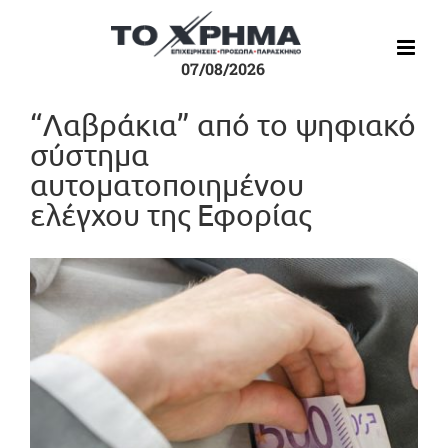
Μετάβαση
στο
περιεχόμενο
07/08/2026
“Λαβράκια” από το ψηφιακό
σύστημα
αυτοματοποιημένου
ελέγχου της Εφορίας
Προβολή
μεγαλύτερης
εικόνας